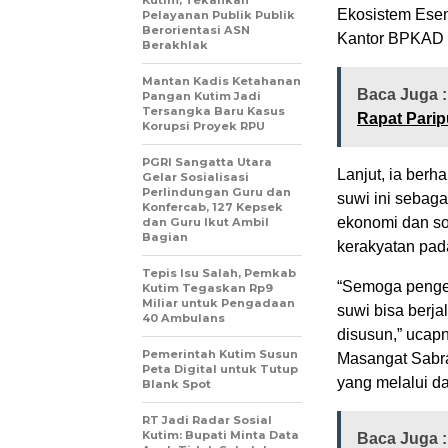
Ekosistem Esen
Pelayanan Publik Publik
Berorientasi ASN
Kantor BPKAD K
Berakhlak
Mantan Kadis Ketahanan
Baca Juga 
Pangan Kutim Jadi
Tersangka Baru Kasus
Rapat Parip
Korupsi Proyek RPU
PGRI Sangatta Utara
Lanjut, ia ber
Gelar Sosialisasi
Perlindungan Guru dan
suwi ini sebaga
Konfercab, 127 Kepsek
ekonomi dan s
dan Guru Ikut Ambil
Bagian
kerakyatan pad
Tepis Isu Salah, Pemkab
“Semoga penge
Kutim Tegaskan Rp9
Miliar untuk Pengadaan
suwi bisa berja
40 Ambulans
disusun,” ucap
Pemerintah Kutim Susun
Masangat Sabr
Peta Digital untuk Tutup
yang melalui da
Blank Spot
RT Jadi Radar Sosial
Kutim: Bupati Minta Data
Baca Juga 