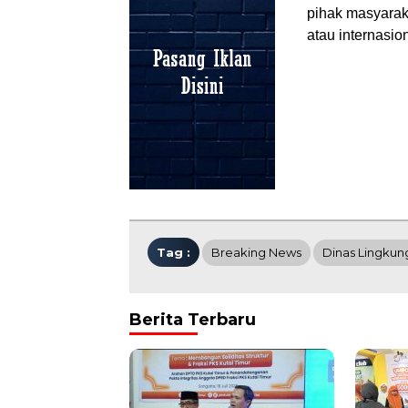
pihak masyarak
atau internasio
Tag :
Breaking News
Dinas Lingkun
Berita Terbaru