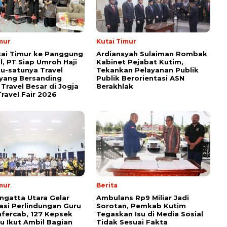
mur
Kutai Timur
tai Timur ke Panggung
Ardiansyah Sulaiman Rombak
l, PT Siap Umroh Haji
Kabinet Pejabat Kutim,
tu-satunya Travel
Tekankan Pelayanan Publik
yang Bersanding
Publik Berorientasi ASN
Travel Besar di Jogja
Berakhlak
ravel Fair 2026
mur
Berita
ngatta Utara Gelar
Ambulans Rp9 Miliar Jadi
sasi Perlindungan Guru
Sorotan, Pemkab Kutim
fercab, 127 Kepsek
Tegaskan Isu di Media Sosial
u Ikut Ambil Bagian
Tidak Sesuai Fakta