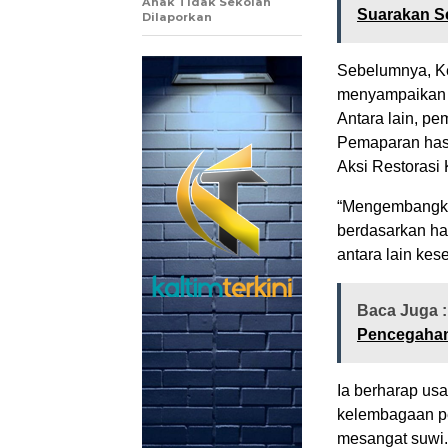
Anak Tidak Sekolah
Suarakan S
Dilaporkan
Sebelumnya, Ke
menyampaikan d
Antara lain, p
Pemaparan hasil
Aksi Restoras
“Mengembangka
berdasarkan ha
antara lain kes
Baca Juga 
Pencegahan 
Ia berharap usa
kelembagaan pe
mesangat suwi.