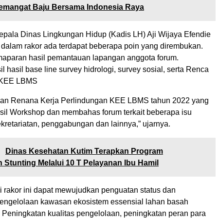
emangat Baju Bersama Indonesia Raya
pala Dinas Lingkungan Hidup (Kadis LH) Aji Wijaya Efendie
alam rakor ada terdapat beberapa poin yang dirembukan.
emaparan hasil pemantauan lapangan anggota forum.
 hasil base line survey hidrologi, survey sosial, serta Renca
i KEE LBMS
n Renana Kerja Perlindungan KEE LBMS tahun 2022 yang
sil Workshop dan membahas forum terkait beberapa isu
ekretariatan, penggabungan dan lainnya,” ujarnya.
:
Dinas Kesehatan Kutim Terapkan Program
Stunting Melalui 10 T Pelayanan Ibu Hamil
i rakor ini dapat mewujudkan penguatan status dan
ngelolaan kawasan ekosistem essensial lahan basah
 Peningkatan kualitas pengelolaan, peningkatan peran para