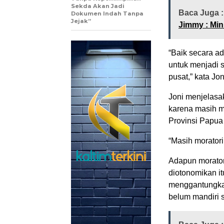
Sekda Akan Jadi
Baca Juga 
Dokumen Indah Tanpa
Jejak”
Jimmy : Mi
“Baik secara a
untuk menjadi s
pusat,” kata Jon
Joni menjelasa
karena masih m
Provinsi Papua
“Masih moratori
Adapun morator
diotonomikan i
menggantungkan
belum mandiri s