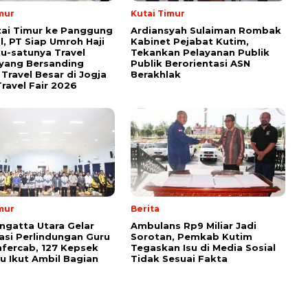
mur
Kutai Timur
tai Timur ke Panggung
Ardiansyah Sulaiman Rombak
l, PT Siap Umroh Haji
Kabinet Pejabat Kutim,
tu-satunya Travel
Tekankan Pelayanan Publik
yang Bersanding
Publik Berorientasi ASN
Travel Besar di Jogja
Berakhlak
ravel Fair 2026
mur
Berita
ngatta Utara Gelar
Ambulans Rp9 Miliar Jadi
sasi Perlindungan Guru
Sorotan, Pemkab Kutim
fercab, 127 Kepsek
Tegaskan Isu di Media Sosial
u Ikut Ambil Bagian
Tidak Sesuai Fakta