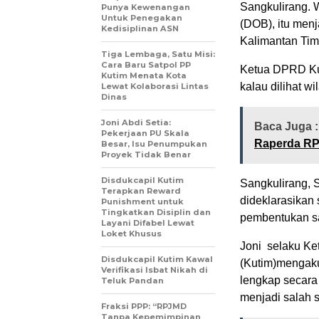
Sangkulirang. 
Punya Kewenangan
Untuk Penegakan
(DOB), itu men
Kedisiplinan ASN
Kalimantan Timu
Tiga Lembaga, Satu Misi:
Cara Baru Satpol PP
Ketua DPRD Kuta
Kutim Menata Kota
kalau dilihat 
Lewat Kolaborasi Lintas
Dinas
Joni Abdi Setia:
Baca Juga 
Pekerjaan PU Skala
Raperda RP
Besar, Isu Penumpukan
Proyek Tidak Benar
Disdukcapil Kutim
Sangkulirang, 
Terapkan Reward
dideklarasikan 
Punishment untuk
Tingkatkan Disiplin dan
pembentukan sa
Layani Difabel Lewat
Loket Khusus
Joni selaku Ke
Disdukcapil Kutim Kawal
(Kutim)mengaku
Verifikasi Isbat Nikah di
lengkap secara 
Teluk Pandan
menjadi salah 
Fraksi PPP: “RPJMD
Tanpa Kepemimpinan