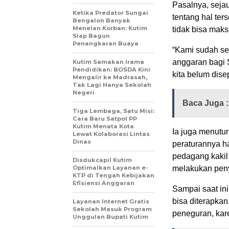
Pasalnya, seja
Ketika Predator Sungai
tentang hal ter
Bengalon Banyak
Menelan Korban: Kutim
tidak bisa maks
Siap Bagun
Penangkaran Buaya
“Kami sudah s
anggaran bagi 
Kutim Samakan Irama
Pendidikan: BOSDA Kini
kita belum dise
Mengalir ke Madrasah,
Tak Lagi Hanya Sekolah
Negeri
Baca Juga 
Tiga Lembaga, Satu Misi:
Cara Baru Satpol PP
Kutim Menata Kota
Ia juga menutur
Lewat Kolaborasi Lintas
Dinas
peraturannya ha
pedagang kakil 
Disdukcapil Kutim
Optimalkan Layanan e-
melakukan peny
KTP di Tengah Kebijakan
Efisiensi Anggaran
Sampai saat ini
bisa diterapkan
Layanan Internet Gratis
Sekolah Masuk Program
peneguran, kar
Unggulan Bupati Kutim