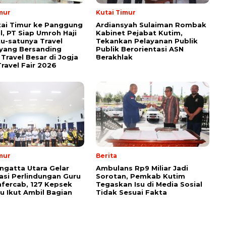
mur
Kutai Timur
tai Timur ke Panggung
Ardiansyah Sulaiman Rombak
l, PT Siap Umroh Haji
Kabinet Pejabat Kutim,
tu-satunya Travel
Tekankan Pelayanan Publik
yang Bersanding
Publik Berorientasi ASN
Travel Besar di Jogja
Berakhlak
ravel Fair 2026
mur
Berita
ngatta Utara Gelar
Ambulans Rp9 Miliar Jadi
sasi Perlindungan Guru
Sorotan, Pemkab Kutim
fercab, 127 Kepsek
Tegaskan Isu di Media Sosial
u Ikut Ambil Bagian
Tidak Sesuai Fakta