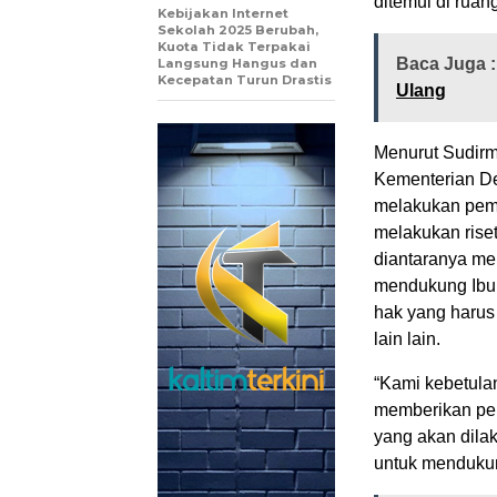
ditemui di ruan
Kebijakan Internet
Sekolah 2025 Berubah,
Kuota Tidak Terpakai
Baca Juga 
Langsung Hangus dan
Kecepatan Turun Drastis
Ulang
Menurut Sudirma
Kementerian De
melakukan pemb
melakukan riset
diantaranya me
mendukung Ibu
hak yang harus 
lain lain.
“Kami kebetula
memberikan pe
yang akan dila
untuk mendukung