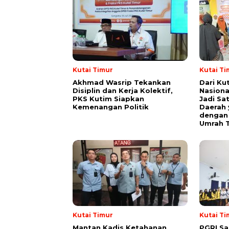
Kutai Timur
Kutai Ti
Akhmad Wasrip Tekankan
Dari Ku
Disiplin dan Kerja Kolektif,
Nasiona
PKS Kutim Siapkan
Jadi Sa
Kemenangan Politik
Daerah 
dengan 
Umrah T
Kutai Timur
Kutai Ti
Mantan Kadis Ketahanan
PGRI Sa