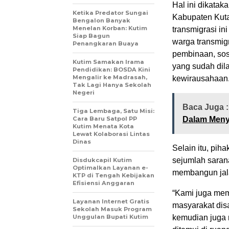
Hal ini dikatak
Ketika Predator Sungai
Kabupaten Kuta
Bengalon Banyak
Menelan Korban: Kutim
transmigrasi i
Siap Bagun
warga transmig
Penangkaran Buaya
pembinaan, sosi
Kutim Samakan Irama
yang sudah dil
Pendidikan: BOSDA Kini
Mengalir ke Madrasah,
kewirausahaan
Tak Lagi Hanya Sekolah
Negeri
Baca Juga 
Tiga Lembaga, Satu Misi:
Cara Baru Satpol PP
Dalam Meny
Kutim Menata Kota
Lewat Kolaborasi Lintas
Dinas
Selain itu, pi
sejumlah saran
Disdukcapil Kutim
Optimalkan Layanan e-
membangun jala
KTP di Tengah Kebijakan
Efisiensi Anggaran
“Kami juga mem
Layanan Internet Gratis
masyarakat dis
Sekolah Masuk Program
Unggulan Bupati Kutim
kemudian juga 