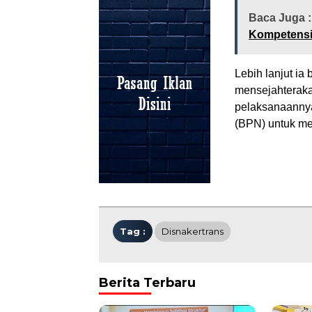
Baca Juga 
Kompetensi 
Lebih lanjut ia
mensejahteraka
pelaksanaannya
(BPN) untuk men
Tag :
Disnakertrans
Berita Terbaru