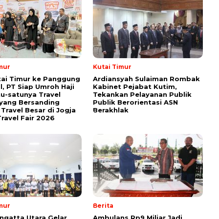
mur
Kutai Timur
tai Timur ke Panggung
Ardiansyah Sulaiman Rombak
l, PT Siap Umroh Haji
Kabinet Pejabat Kutim,
tu-satunya Travel
Tekankan Pelayanan Publik
yang Bersanding
Publik Berorientasi ASN
Travel Besar di Jogja
Berakhlak
ravel Fair 2026
mur
Berita
ngatta Utara Gelar
Ambulans Rp9 Miliar Jadi