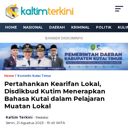
HOME
NASIONAL
DAERAH
KRIMINAL
POLITIK
KULI
BANNER DISKOMINFO
/
Home
Kominfo Kutai Timur
Pertahankan Kearifan Lokal,
Disdikbud Kutim Menerapkan
Bahasa Kutai dalam Pelajaran
Muatan Lokal
Kaltim Terkini
- Redaksi
Senin, 21 Agustus 2023 - 19:49 WITA