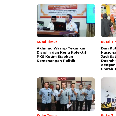
Kutai Timur
Kutai Ti
Akhmad Wasrip Tekankan
Dari Ku
Disiplin dan Kerja Kolektif,
Nasiona
PKS Kutim Siapkan
Jadi Sa
Kemenangan Politik
Daerah 
dengan 
Umrah T
Kutai Timur
Kutai Ti