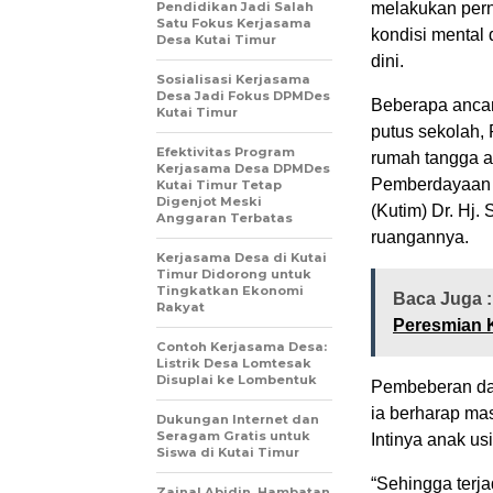
Pendidikan Jadi Salah
melakukan pern
Satu Fokus Kerjasama
kondisi mental
Desa Kutai Timur
dini.
Sosialisasi Kerjasama
Desa Jadi Fokus DPMDes
Beberapa ancama
Kutai Timur
putus sekolah, 
Efektivitas Program
rumah tangga at
Kerjasama Desa DPMDes
Pemberdayaan 
Kutai Timur Tetap
Digenjot Meski
(Kutim) Dr. Hj.
Anggaran Terbatas
ruangannya.
Kerjasama Desa di Kutai
Timur Didorong untuk
Tingkatkan Ekonomi
Baca Juga 
Rakyat
Peresmian 
Contoh Kerjasama Desa:
Listrik Desa Lomtesak
Disuplai ke Lombentuk
Pembeberan dam
ia berharap ma
Dukungan Internet dan
Seragam Gratis untuk
Intinya anak us
Siswa di Kutai Timur
“Sehingga terja
Zainal Abidin, Hambatan