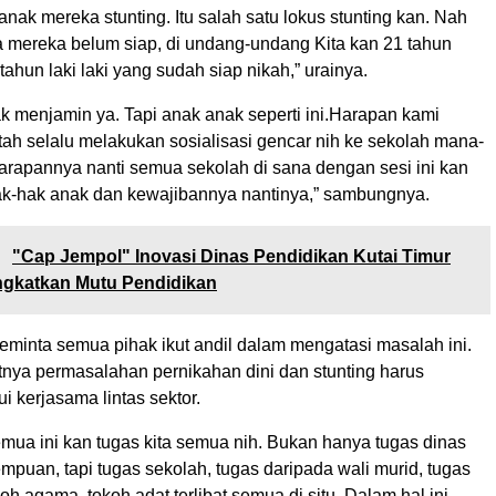
anak mereka stunting. Itu salah satu lokus stunting kan. Nah
na mereka belum siap, di undang-undang Kita kan 21 tahun
ahun laki laki yang sudah siap nikah,” urainya.
idak menjamin ya. Tapi anak anak seperti ini.Harapan kami
tah selalu melakukan sosialisasi gencar nih ke sekolah mana-
rapannya nanti semua sekolah di sana dengan sesi ini kan
k-hak anak dan kewajibannya nantinya,” sambungnya.
:
"Cap Jempol" Inovasi Dinas Pendidikan Kutai Timur
ngkatkan Mutu Pendidikan
eminta semua pihak ikut andil dalam mengatasi masalah ini.
nya permasalahan pernikahan dini dan stunting harus
ui kerjasama lintas sektor.
mua ini kan tugas kita semua nih. Bukan hanya tugas dinas
puan, tapi tugas sekolah, tugas daripada wali murid, tugas
oh agama, tokoh adat terlibat semua di situ. Dalam hal ini