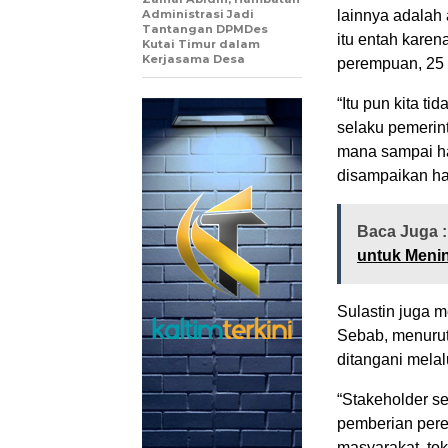
Administrasi Jadi
lainnya adalah 
Tantangan DPMDes
itu entah kare
Kutai Timur dalam
Kerjasama Desa
perempuan, 25 t
“Itu pun kita t
selaku pemerin
mana sampai ha
disampaikan ha
Baca Juga 
untuk Meni
Sulastin juga m
Sebab, menurut
ditangani melal
“Stakeholder se
pemberian perem
masyarakat, tok