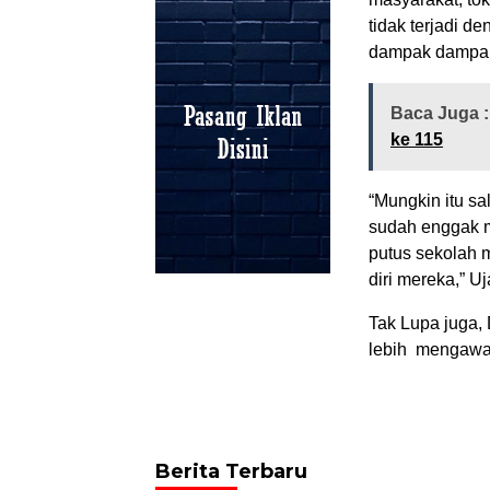
tidak terjadi d
dampak dampakn
Baca Juga 
ke 115
“Mungkin itu s
sudah enggak m
putus sekolah m
diri mereka,” U
Tak Lupa juga, 
lebih mengawas
Berita Terbaru