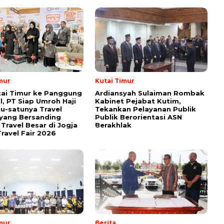
mur
Kutai Timur
tai Timur ke Panggung
Ardiansyah Sulaiman Rombak
l, PT Siap Umroh Haji
Kabinet Pejabat Kutim,
tu-satunya Travel
Tekankan Pelayanan Publik
yang Bersanding
Publik Berorientasi ASN
Travel Besar di Jogja
Berakhlak
ravel Fair 2026
mur
Berita