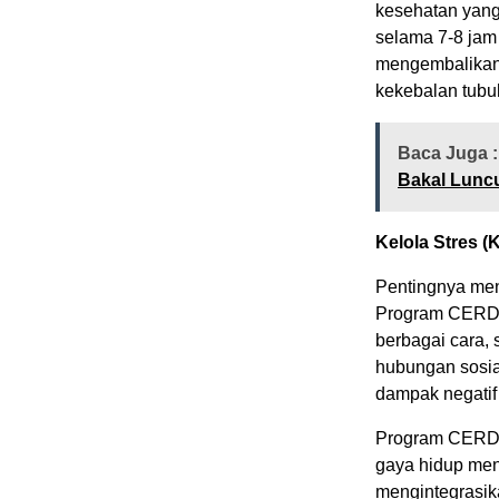
kesehatan yang
selama 7-8 jam 
mengembalikan 
kekebalan tubu
Baca Juga 
Bakal Lunc
Kelola Stres (K
Pentingnya men
Program CERDIK
berbagai cara, s
hubungan sosia
dampak negatif 
Program CERDI
gaya hidup men
mengintegrasik