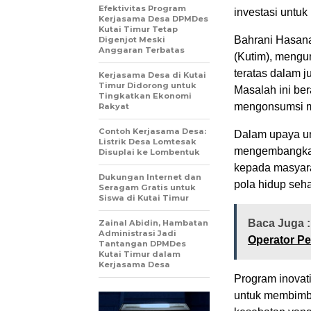
Efektivitas Program
investasi untuk
Kerjasama Desa DPMDes
Kutai Timur Tetap
Bahrani Hasana
Digenjot Meski
Anggaran Terbatas
(Kutim), mengu
teratas dalam j
Kerjasama Desa di Kutai
Timur Didorong untuk
Masalah ini be
Tingkatkan Ekonomi
mengonsumsi m
Rakyat
Contoh Kerjasama Desa:
Dalam upaya unt
Listrik Desa Lomtesak
mengembangkan
Disuplai ke Lombentuk
kepada masyar
Dukungan Internet dan
pola hidup seha
Seragam Gratis untuk
Siswa di Kutai Timur
Baca Juga 
Zainal Abidin, Hambatan
Administrasi Jadi
Operator P
Tantangan DPMDes
Kutai Timur dalam
Kerjasama Desa
Program inovat
untuk membimbi