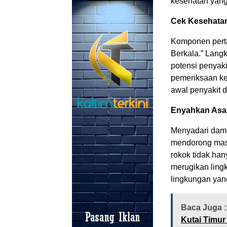
kesehatan yang 
Cek Kesehatan
Komponen pert
Berkala.” Lang
potensi penyak
pemeriksaan kes
awal penyakit 
Enyahkan Asa
Menyadari dam
mendorong masy
rokok tidak han
merugikan ling
lingkungan yan
Baca Juga 
Kutai Timu