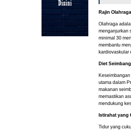
Rajin Olahraga
Olahraga adala
menganjurkan se
minimal 30 meni
membantu menja
kardiovaskular 
Diet Seimbang
Keseimbangan an
utama dalam P
makanan seimba
memastikan asup
mendukung kes
Istirahat yang 
Tidur yang cuk