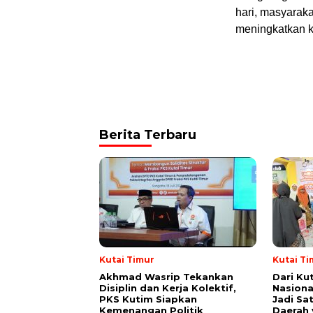
hari, masyaraka
meningkatkan k
Berita Terbaru
Kutai Timur
Kutai Ti
Akhmad Wasrip Tekankan
Dari Ku
Disiplin dan Kerja Kolektif,
Nasiona
PKS Kutim Siapkan
Jadi Sa
Kemenangan Politik
Daerah 