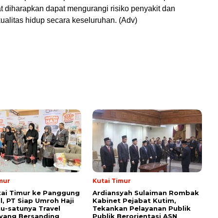
t diharapkan dapat mengurangi risiko penyakit dan
ualitas hidup secara keseluruhan. (Adv)
mur
Kutai Timur
tai Timur ke Panggung
Ardiansyah Sulaiman Rombak
l, PT Siap Umroh Haji
Kabinet Pejabat Kutim,
tu-satunya Travel
Tekankan Pelayanan Publik
yang Bersanding
Publik Berorientasi ASN