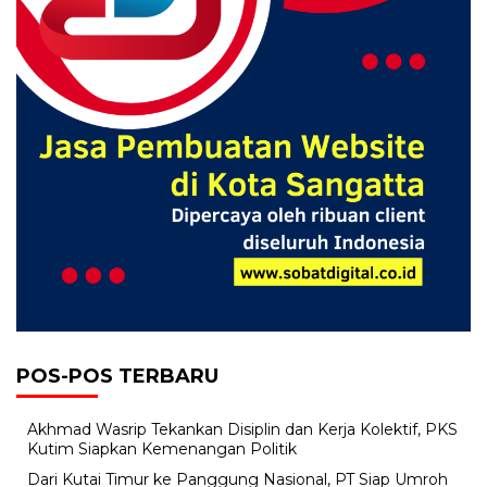
POS-POS TERBARU
Akhmad Wasrip Tekankan Disiplin dan Kerja Kolektif, PKS
Kutim Siapkan Kemenangan Politik
Dari Kutai Timur ke Panggung Nasional, PT Siap Umroh