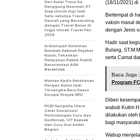
Dari Kutai Timur ke
(18/11/2021) di
Panggung Nasional, PT
Siap Umroh Haji Jadi
Bertempat di h
Satu-satunya Travel
Daerah yang Bersanding
vaksin masal d
dengan Travel Besar di
dengan Jenis v
Jogja Umrah Travel Fair
2026
Hadir saat kegi
Ardiansyah Sulaiman
Bulang, ST.M.M
Rombak Kabinet Pejabat
Kutim, Tekankan
serta Camat da
Pelayanan Publik Publik
Berorientasi ASN
Berakhlak
Baca Juga 
Mantan Kadis Ketahanan
Program F
Pangan Kutim Jadi
Tersangka Baru Kasus
Korupsi Proyek RPU
Diberi kesempa
PGRI Sangatta Utara
wabub Kutim H.
Gelar Sosialisasi
dilakukan oleh
Perlindungan Guru dan
Konfercab, 127 Kepsek
bagi masyaraka
dan Guru Ikut Ambil
Bagian
Wabup menjelask