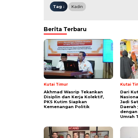
Tag :
Kadin
Berita Terbaru
Kutai Timur
Kutai Ti
Akhmad Wasrip Tekankan
Dari Ku
Disiplin dan Kerja Kolektif,
Nasiona
PKS Kutim Siapkan
Jadi Sa
Kemenangan Politik
Daerah 
dengan 
Umrah T