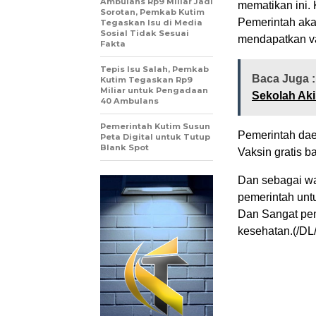
Ambulans Rp9 Miliar Jadi
mematikan ini.
Sorotan, Pemkab Kutim
Pemerintah aka
Tegaskan Isu di Media
Sosial Tidak Sesuai
mendapatkan v
Fakta
Tepis Isu Salah, Pemkab
Baca Juga 
Kutim Tegaskan Rp9
Miliar untuk Pengadaan
Sekolah Aki
40 Ambulans
Pemerintah Kutim Susun
Pemerintah dae
Peta Digital untuk Tutup
Blank Spot
Vaksin gratis 
Dan sebagai wa
pemerintah unt
Dan Sangat pen
kesehatan.(/DL/