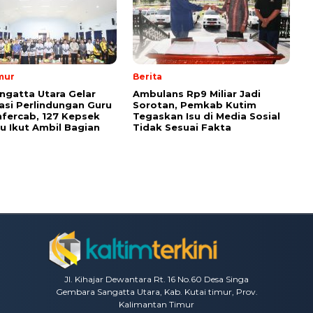
mur
Berita
ngatta Utara Gelar
Ambulans Rp9 Miliar Jadi
sasi Perlindungan Guru
Sorotan, Pemkab Kutim
fercab, 127 Kepsek
Tegaskan Isu di Media Sosial
u Ikut Ambil Bagian
Tidak Sesuai Fakta
Jl. Kihajar Dewantara Rt. 16 No.60 Desa Singa
Gembara Sangatta Utara, Kab. Kutai timur, Prov.
Kalimantan Timur