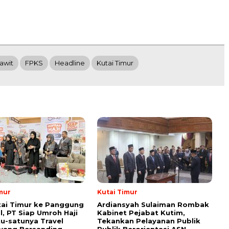
awit
FPKS
Headline
Kutai Timur
mur
Kutai Timur
tai Timur ke Panggung
Ardiansyah Sulaiman Rombak
l, PT Siap Umroh Haji
Kabinet Pejabat Kutim,
tu-satunya Travel
Tekankan Pelayanan Publik
yang Bersanding
Publik Berorientasi ASN