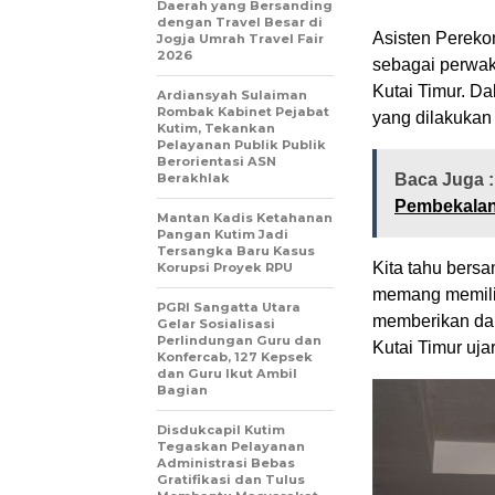
Daerah yang Bersanding
dengan Travel Besar di
Asisten Perek
Jogja Umrah Travel Fair
2026
sebagai perwak
Kutai Timur. D
Ardiansyah Sulaiman
Rombak Kabinet Pejabat
yang dilakukan 
Kutim, Tekankan
Pelayanan Publik Publik
Berorientasi ASN
Berakhlak
Baca Juga 
Pembekalan
Mantan Kadis Ketahanan
Pangan Kutim Jadi
Tersangka Baru Kasus
Kita tahu bers
Korupsi Proyek RPU
memang memiliki
PGRI Sangatta Utara
memberikan dam
Gelar Sosialisasi
Perlindungan Guru dan
Kutai Timur uja
Konfercab, 127 Kepsek
dan Guru Ikut Ambil
Bagian
Disdukcapil Kutim
Tegaskan Pelayanan
Administrasi Bebas
Gratifikasi dan Tulus