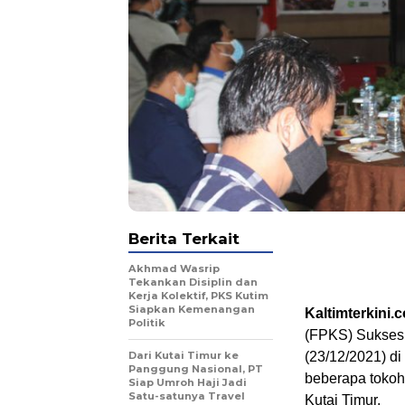
Berita Terkait
Akhmad Wasrip
Tekankan Disiplin dan
Kerja Kolektif, PKS Kutim
Siapkan Kemenangan
Kaltimterkini.
Politik
(FPKS) Sukses 
Dari Kutai Timur ke
(23/12/2021) di
Panggung Nasional, PT
beberapa tokoh
Siap Umroh Haji Jadi
Satu-satunya Travel
Kutai Timur.