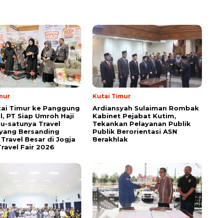
mur
Kutai Timur
tai Timur ke Panggung
Ardiansyah Sulaiman Rombak
l, PT Siap Umroh Haji
Kabinet Pejabat Kutim,
tu-satunya Travel
Tekankan Pelayanan Publik
yang Bersanding
Publik Berorientasi ASN
Travel Besar di Jogja
Berakhlak
ravel Fair 2026