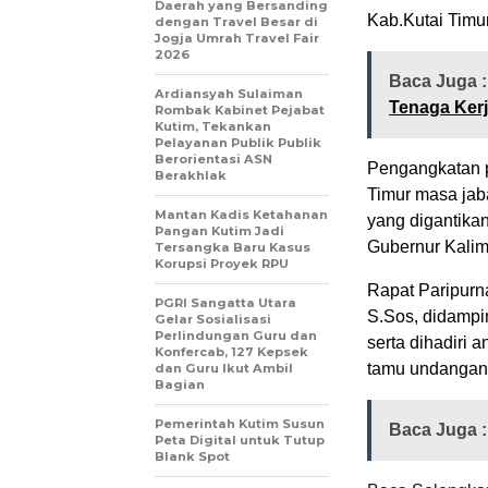
Daerah yang Bersanding
Kab.Kutai Timur
dengan Travel Besar di
Jogja Umrah Travel Fair
2026
Baca Juga 
Ardiansyah Sulaiman
Tenaga Ker
Rombak Kabinet Pejabat
Kutim, Tekankan
Pelayanan Publik Publik
Berorientasi ASN
Pengangkatan 
Berakhlak
Timur masa jab
Mantan Kadis Ketahanan
yang digantika
Pangan Kutim Jadi
Gubernur Kalim
Tersangka Baru Kasus
Korupsi Proyek RPU
Rapat Paripurn
PGRI Sangatta Utara
S.Sos, didampin
Gelar Sosialisasi
Perlindungan Guru dan
serta dihadiri
Konfercab, 127 Kepsek
tamu undangan 
dan Guru Ikut Ambil
Bagian
Pemerintah Kutim Susun
Baca Juga 
Peta Digital untuk Tutup
Blank Spot