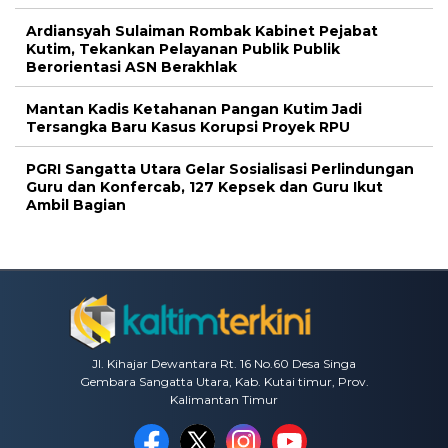
Ardiansyah Sulaiman Rombak Kabinet Pejabat
Kutim, Tekankan Pelayanan Publik Publik
Berorientasi ASN Berakhlak
Mantan Kadis Ketahanan Pangan Kutim Jadi
Tersangka Baru Kasus Korupsi Proyek RPU
PGRI Sangatta Utara Gelar Sosialisasi Perlindungan
Guru dan Konfercab, 127 Kepsek dan Guru Ikut
Ambil Bagian
Jl. Kihajar Dewantara Rt. 16 No.60 Desa Singa
Gembara Sangatta Utara, Kab. Kutai timur, Prov.
Kalimantan Timur