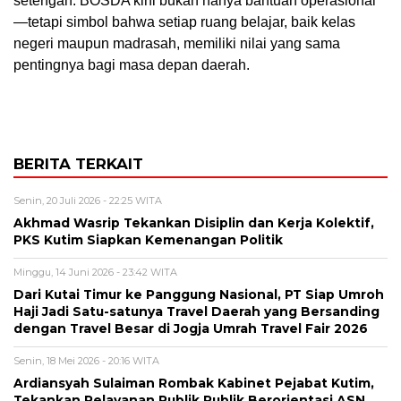
setengah. BOSDA kini bukan hanya bantuan operasional
—tetapi simbol bahwa setiap ruang belajar, baik kelas
negeri maupun madrasah, memiliki nilai yang sama
pentingnya bagi masa depan daerah.
BERITA TERKAIT
Senin, 20 Juli 2026 - 22:25 WITA
Akhmad Wasrip Tekankan Disiplin dan Kerja Kolektif,
PKS Kutim Siapkan Kemenangan Politik
Minggu, 14 Juni 2026 - 23:42 WITA
Dari Kutai Timur ke Panggung Nasional, PT Siap Umroh
Haji Jadi Satu-satunya Travel Daerah yang Bersanding
dengan Travel Besar di Jogja Umrah Travel Fair 2026
Senin, 18 Mei 2026 - 20:16 WITA
Ardiansyah Sulaiman Rombak Kabinet Pejabat Kutim,
Tekankan Pelayanan Publik Publik Berorientasi ASN