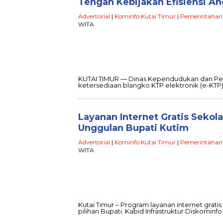
Tengah Kebijakan Efisiensi A
Advertorial
|
Kominfo Kutai Timur
|
Pemerintahan
WITA
KUTAI TIMUR — Dinas Kependudukan dan Penc
ketersediaan blangko KTP elektronik (e-KTP)
Layanan Internet Gratis Seko
Unggulan Bupati Kutim
Advertorial
|
Kominfo Kutai Timur
|
Pemerintahan
WITA
Kutai Timur – Program layanan internet gratis
pilihan Bupati. Kabid Infrastruktur Diskominf