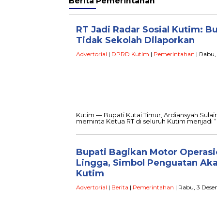
Berita
Pemerintahan
RT Jadi Radar Sosial Kutim: B
Tidak Sekolah Dilaporkan
Advertorial
|
DPRD Kutim
|
Pemerintahan
| Rabu,
Kutim — Bupati Kutai Timur, Ardiansyah Sula
meminta Ketua RT di seluruh Kutim menjadi “r
Bupati Bagikan Motor Operasi
Lingga, Simbol Penguatan Ak
Kutim
Advertorial
|
Berita
|
Pemerintahan
| Rabu, 3 Dese