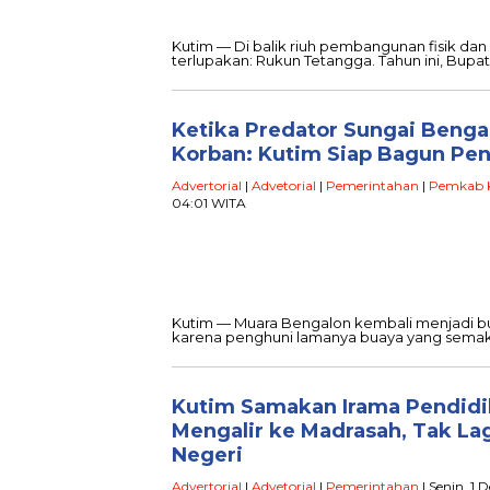
Kutim — Di balik riuh pembangunan fisik dan
terlupakan: Rukun Tetangga. Tahun ini, Bupat
Ketika Predator Sungai Beng
Korban: Kutim Siap Bagun Pe
Advertorial
|
Advetorial
|
Pemerintahan
|
Pemkab 
04:01 WITA
Kutim — Muara Bengalon kembali menjadi buah
karena penghuni lamanya buaya yang semak
Kutim Samakan Irama Pendidi
Mengalir ke Madrasah, Tak La
Negeri
Advertorial
|
Advetorial
|
Pemerintahan
| Senin, 1