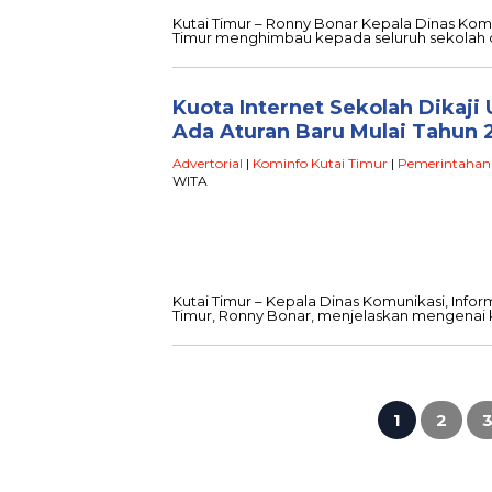
Kutai Timur – Ronny Bonar Kepala Dinas Komu
Timur menghimbau kepada seluruh sekolah d
Kuota Internet Sekolah Dikaji
Ada Aturan Baru Mulai Tahun 
Advertorial
|
Kominfo Kutai Timur
|
Pemerintahan
WITA
Kutai Timur – Kepala Dinas Komunikasi, Infor
Timur, Ronny Bonar, menjelaskan mengenai k
Paginasi
pos
1
2