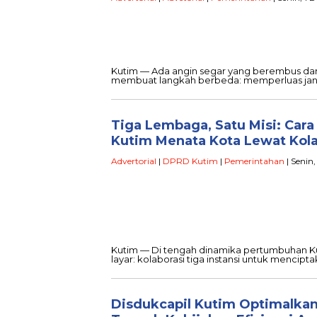
Kutim — Ada angin segar yang berembus dari 
membuat langkah berbeda: memperluas ja
Tiga Lembaga, Satu Misi: Cara
Kutim Menata Kota Lewat Kola
Advertorial
|
DPRD Kutim
|
Pemerintahan
| Senin
Kutim — Di tengah dinamika pertumbuhan Kuta
layar: kolaborasi tiga instansi untuk mencipt
Disdukcapil Kutim Optimalkan