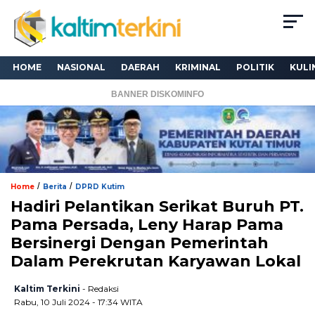
HOME
NASIONAL
DAERAH
KRIMINAL
POLITIK
KULI
BANNER DISKOMINFO
/
/
Home
Berita
DPRD Kutim
Hadiri Pelantikan Serikat Buruh PT.
Pama Persada, Leny Harap Pama
Bersinergi Dengan Pemerintah
Dalam Perekrutan Karyawan Lokal
Kaltim Terkini
- Redaksi
Rabu, 10 Juli 2024 - 17:34 WITA