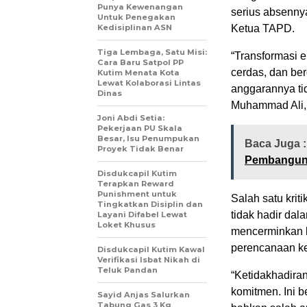
Punya Kewenangan
serius absenny
Untuk Penegakan
Kedisiplinan ASN
Ketua TAPD.
Tiga Lembaga, Satu Misi:
“Transformasi 
Cara Baru Satpol PP
cerdas, dan ber
Kutim Menata Kota
Lewat Kolaborasi Lintas
anggarannya tid
Dinas
Muhammad Ali, 
Joni Abdi Setia:
Pekerjaan PU Skala
Besar, Isu Penumpukan
Baca Juga 
Proyek Tidak Benar
Pembangun
Disdukcapil Kutim
Terapkan Reward
Punishment untuk
Salah satu krit
Tingkatkan Disiplin dan
tidak hadir dal
Layani Difabel Lewat
Loket Khusus
mencerminkan b
perencanaan k
Disdukcapil Kutim Kawal
Verifikasi Isbat Nikah di
Teluk Pandan
“Ketidakhadira
komitmen. Ini 
Sayid Anjas Salurkan
Tabung Gas 3 Kg