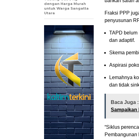
bahkan salah ar
dengan Harga Murah
untuk Warga Sangatta
Fraksi PPP jug
Utara
penyusunan R
TAPD belum m
dan adaptif.
Skema pembia
Aspirasi poko
Lemahnya koo
dan tidak si
Baca Juga 
Sampaikan 
“Siklus perenca
Pembangunan be