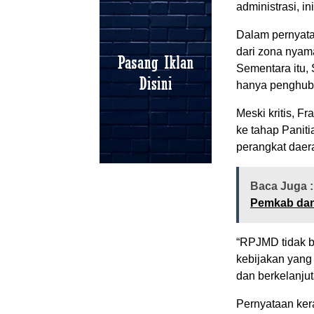
administrasi, i
Dalam pernyata
dari zona nyama
Sementara itu,
hanya penghubu
Meski kritis,
ke tahap Paniti
perangkat daera
Baca Juga 
Pemkab dan 
“RPJMD tidak bo
kebijakan yang
dan berkelanju
Pernyataan kera