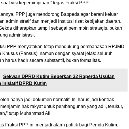
ni soal visi kepemimpinan,” tegas Fraksi PPP.
annya, PPP juga mendorong Bappeda agar berani keluar
n administratif dan menjadi institusi riset kebijakan daerah.
 Sekda diharapkan tampil sebagai pemimpin strategis, bukan
ng administrasi.
 Fraksi PPP menyatakan tetap mendukung pembahasan RPJMD
a Khusus (Pansus), namun dengan syarat jelas: seluruh
h harus hadir secara substantif, bukan formalitas.
:
Sekwan DPRD Kutim Beberkan 32 Raperda Usulan
Inisiatif DPRD Kutim
leh hanya jadi dokumen normatif. Ini harus jadi kontrak
 menjamin hak rakyat untuk pembangunan yang adil, terukur,
tan,” tutup Muhammad Ali.
s Fraksi PPP ini menjadi alarm politik bagi Pemda Kutim.