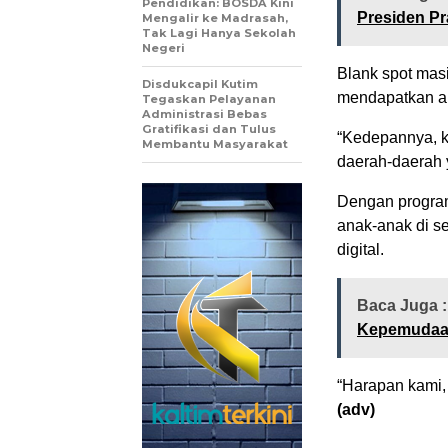
Pendidikan: BOSDA Kini
Presiden P
Mengalir ke Madrasah,
Tak Lagi Hanya Sekolah
Negeri
Blank spot mas
Disdukcapil Kutim
mendapatkan ak
Tegaskan Pelayanan
Administrasi Bebas
Gratifikasi dan Tulus
“Kedepannya, k
Membantu Masyarakat
daerah-daerah y
Dengan program 
anak-anak di se
digital.
Baca Juga 
Kepemudaan
“Harapan kami, 
(adv)