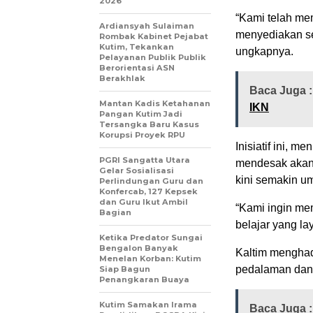
2026
“Kami telah mem
Ardiansyah Sulaiman
menyediakan ser
Rombak Kabinet Pejabat
Kutim, Tekankan
ungkapnya.
Pelayanan Publik Publik
Berorientasi ASN
Berakhlak
Baca Juga 
Mantan Kadis Ketahanan
IKN
Pangan Kutim Jadi
Tersangka Baru Kasus
Korupsi Proyek RPU
Inisiatif ini, 
PGRI Sangatta Utara
mendesak akan d
Gelar Sosialisasi
kini semakin u
Perlindungan Guru dan
Konfercab, 127 Kepsek
dan Guru Ikut Ambil
“Kami ingin me
Bagian
belajar yang la
Ketika Predator Sungai
Bengalon Banyak
Kaltim menghada
Menelan Korban: Kutim
pedalaman dan p
Siap Bagun
Penangkaran Buaya
Kutim Samakan Irama
Baca Juga 