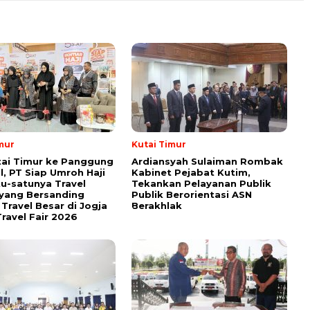
mur
Kutai Timur
tai Timur ke Panggung
Ardiansyah Sulaiman Rombak
l, PT Siap Umroh Haji
Kabinet Pejabat Kutim,
tu-satunya Travel
Tekankan Pelayanan Publik
yang Bersanding
Publik Berorientasi ASN
Travel Besar di Jogja
Berakhlak
ravel Fair 2026