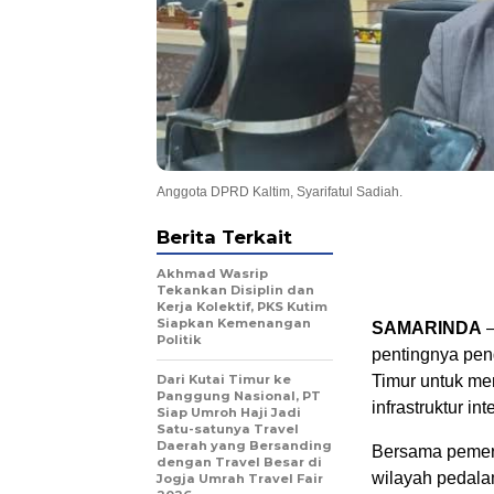
Anggota DPRD Kaltim, Syarifatul Sadiah.
Berita Terkait
Akhmad Wasrip
Tekankan Disiplin dan
Kerja Kolektif, PKS Kutim
Siapkan Kemenangan
SAMARINDA
–
Politik
pentingnya pen
Dari Kutai Timur ke
Timur untuk me
Panggung Nasional, PT
infrastruktur int
Siap Umroh Haji Jadi
Satu-satunya Travel
Daerah yang Bersanding
Bersama pemeri
dengan Travel Besar di
wilayah pedalam
Jogja Umrah Travel Fair