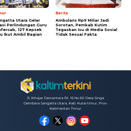
mur
Berita
ngatta Utara Gelar
Ambulans Rp9 Miliar Jadi
sasi Perlindungan Guru
Sorotan, Pemkab Kutim
fercab, 127 Kepsek
Tegaskan Isu di Media Sosial
u Ikut Ambil Bagian
Tidak Sesuai Fakta
Jl. Kihajar Dewantara Rt. 16 No.60 Desa Singa
Gembara Sangatta Utara, Kab. Kutai timur, Prov.
Kalimantan Timur