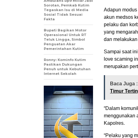
Ambulans Rp9 Miliar Jadi
Sorotan, Pemkab Kutim
Adapun modus d
Tegaskan Isu di Media
Sosial Tidak Sesuai
akun medsos k
Fakta
pelaku dan kor
Bupati Bagikan Motor
yang mengarah 
Operasional Untuk RT
dan melakukan 
Teluk Lingga, Simbol
Penguatan Akar
Pemerintahan Kutim
Sampai saat ini
love scaming i
Ronny: Kominfo Kutim
Pastikan Dukungan
merupakan pert
Penuh untuk Kebutuhan
Internet Sekolah
Baca Juga 
Timur Terti
“Dalam komunika
menggunakan ap
Kapolres.
“Pelaku yang m