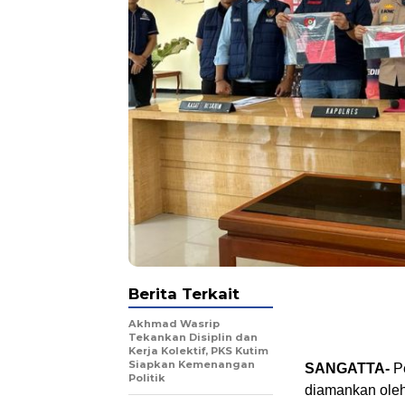
Berita Terkait
Akhmad Wasrip
Tekankan Disiplin dan
Kerja Kolektif, PKS Kutim
Siapkan Kemenangan
SANGATTA-
Pe
Politik
diamankan oleh 