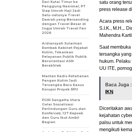
Dari Kutai Timur ke
satu orang ter
Panggung Nasional, PT
press release d
Siap Umroh Haji Jadi
Satu-satunya Travel
Daerah yang Bersanding
Acara press re
dengan Travel Besar di
S.I.K., M.H.,. 
Jogja Umrah Travel Fair
2026
Mahendra Karti
Ardiansyah Sulaiman
Saat membuka 
Rombak Kabinet Pejabat
Kutim, Tekankan
tersangka yang
Pelayanan Publik Publik
hukum. Pelaku y
Berorientasi ASN
Berakhlak
UU ITE, pornog
Mantan Kadis Ketahanan
Pangan Kutim Jadi
Baca Juga 
Tersangka Baru Kasus
Korupsi Proyek RPU
IKN
PGRI Sangatta Utara
Gelar Sosialisasi
Diceritakan aw
Perlindungan Guru dan
Konfercab, 127 Kepsek
kejahatan cybe
dan Guru Ikut Ambil
Bagian
palsu untuk me
mengikuti kema