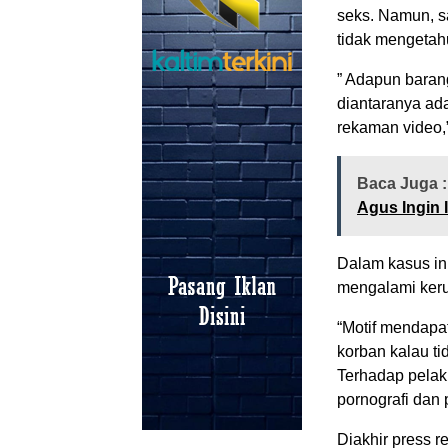
seks. Namun, s
tidak mengetahu
” Adapun barang
diantaranya ada
rekaman video,
Baca Juga 
Agus Ingin 
Dalam kasus ini
mengalami keru
“Motif mendap
korban kalau t
Terhadap pelaku
pornografi dan 
Diakhir press 