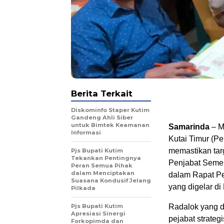
Berita Terkait
Diskominfo Staper Kutim
Gandeng Ahli Siber
untuk Bimtek Keamanan
Samarinda
– M
Informasi
Kutai Timur (P
memastikan targ
Pjs Bupati Kutim
Tekankan Pentingnya
Penjabat Semen
Peran Semua Pihak
dalam Menciptakan
dalam Rapat Pe
Suasana Kondusif Jelang
yang digelar di
Pilkada
Pjs Bupati Kutim
Radalok yang di
Apresiasi Sinergi
pejabat strate
Forkopimda dan