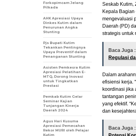
Forkopimcam Jelang
Seskab Kutim, Z
Pilkada
Kepala Bagian d
AHK Apresiasi Upaya
mengevaluasi p
Dinkes Kutim dalam
Daerah (PD) dan
Penurunan Angka
Stunting
strategis untu
Pjs Bupati Kutim
Tekankan Pentingnya
Baca Juga 
Upaya Preventif dalam
Penanganan Stunting
Regulasi da
Asisten Pemkesra Kutim
Apresiasi Pelatihan E-
Dalam arahanny
MTQ, Dorong Inovasi
untuk Tingkatkan
efisiensi kerja.
Prestasi
koordinasi jika
tantangan peni
Pemkab Kutim Gelar
Seminar Kajian
yang efektif. 
Tunjangan Kinerja
Daerah 2024
dan kesejahter
Agus Hari Kusuma
Apresiasi Pemecahan
Baca Juga 
Rekor MURI oleh Pelajar
Kutim
Potensi Kon