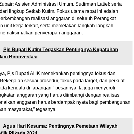
ubair; Asisten Administrasi Umum, Sudirman Latief; serta
ari lingkup Setkab Kutim. Fokus utama rapat ini adalah
erkembangan realisasi anggaran di seluruh Perangkat
 unit kerja terkait, serta memetakan langkah-langkah
k memaksimalkan penyerapan anggaran.
:
Pjs Bupati Kutim Tegaskan Pentingnya Kepatuhan
lam Berinvestasi
a, Pjs Bupati AHK menekankan pentingnya fokus dan
 “Bekerjalah sesuai prosedur, fokus pada target, dan perkuat
 ada kendala di lapangan,” pesannya. Ia juga menyoroti
ngkatan anggaran yang harus diimbangi dengan realisasi
“Kenaikan anggaran harus berdampak nyata bagi pembangunan
aan masyarakat,” tegasnya.
:
Agus Hari Kesuma: Pentingnya Pemetaan Wilayah
flik Pilkada 2024