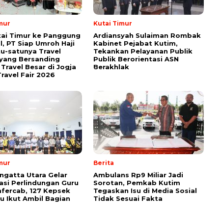
mur
Kutai Timur
tai Timur ke Panggung
Ardiansyah Sulaiman Rombak
l, PT Siap Umroh Haji
Kabinet Pejabat Kutim,
tu-satunya Travel
Tekankan Pelayanan Publik
yang Bersanding
Publik Berorientasi ASN
Travel Besar di Jogja
Berakhlak
ravel Fair 2026
mur
Berita
ngatta Utara Gelar
Ambulans Rp9 Miliar Jadi
sasi Perlindungan Guru
Sorotan, Pemkab Kutim
fercab, 127 Kepsek
Tegaskan Isu di Media Sosial
u Ikut Ambil Bagian
Tidak Sesuai Fakta