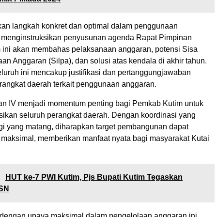
an langkah konkret dan optimal dalam penggunaan
 menginstruksikan penyusunan agenda Rapat Pimpinan
 ini akan membahas pelaksanaan anggaran, potensi Sisa
n Anggaran (Silpa), dan solusi atas kendala di akhir tahun.
luruh ini mencakup justifikasi dan pertanggungjawaban
erangkat daerah terkait penggunaan anggaran.
an IV menjadi momentum penting bagi Pemkab Kutim untuk
ikan seluruh perangkat daerah. Dengan koordinasi yang
tegi yang matang, diharapkan target pembangunan dapat
a maksimal, memberikan manfaat nyata bagi masyarakat Kutai
:
HUT ke-7 PWI Kutim, Pjs Bupati Kutim Tegaskan
ASN
dengan upaya maksimal dalam pengelolaan anggaran ini,