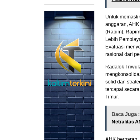
Untuk memastik
anggaran, AHK
(Rapim). Rapim
Lebih Pembiayaa
Evaluasi menye
rasional dari p
Radalok Triwul
mengkonsolidas
solid dan stra
tercapai secar
Timur.
Baca Juga 
Netralitas 
AHK berharap, 