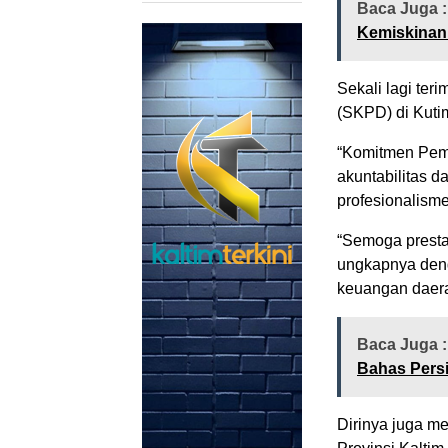
Baca Juga 
Kemiskinan
Sekali lagi ter
(SKPD) di Kuti
“Komitmen Pemk
akuntabilitas 
profesionalism
“Semoga prestas
ungkapnya deng
keuangan daer
Baca Juga 
Bahas Persi
Dirinya juga m