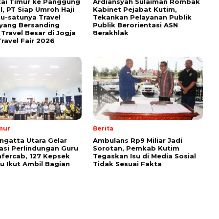
tai Timur ke Panggung
Ardiansyah Sulaiman Rombak
l, PT Siap Umroh Haji
Kabinet Pejabat Kutim,
tu-satunya Travel
Tekankan Pelayanan Publik
yang Bersanding
Publik Berorientasi ASN
Travel Besar di Jogja
Berakhlak
ravel Fair 2026
mur
Berita
ngatta Utara Gelar
Ambulans Rp9 Miliar Jadi
sasi Perlindungan Guru
Sorotan, Pemkab Kutim
fercab, 127 Kepsek
Tegaskan Isu di Media Sosial
u Ikut Ambil Bagian
Tidak Sesuai Fakta