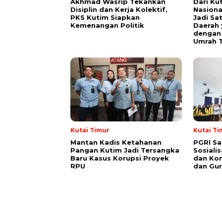
Akhmad Wasrip Tekankan
Dari Ku
Disiplin dan Kerja Kolektif,
Nasiona
PKS Kutim Siapkan
Jadi Sa
Kemenangan Politik
Daerah 
dengan 
Umrah T
Kutai Timur
Kutai Ti
Mantan Kadis Ketahanan
PGRI Sa
Pangan Kutim Jadi Tersangka
Sosiali
Baru Kasus Korupsi Proyek
dan Kon
RPU
dan Gur