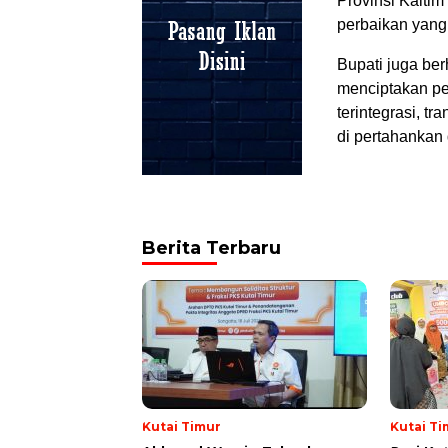
Provinsi Kaltim
perbaikan yang 
Bupati juga ber
menciptakan pen
terintegrasi, t
di pertahankan
Berita Terbaru
Kutai Timur
Kutai Ti