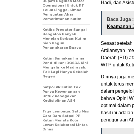
Bupati Bagikan Motor
Hadi, dan Asis
Operasional Untuk RT
Teluk Lingga, Simbol
Penguatan Akar
Pemerintahan Kutim
Baca Juga 
Keamanan Ja
Ketika Predator Sungai
Bengalon Banyak
Menelan Korban: Kutim
Sesaat setelah
Siap Bagun
Penangkaran Buaya
Ardiansyah me
Daerah (PD) at
Kutim Samakan Irama
Pendidikan: BOSDA Kini
WTP untuk Kut
Mengalir ke Madrasah,
Tak Lagi Hanya Sekolah
Negeri
Dirinya juga m
untuk terus men
Satpol PP Kutim Tak
dalam pengelo
Punya Kewenangan
Untuk Penegakan
bahwa Opini WT
Kedisiplinan ASN
optimal dalam 
Tiga Lembaga, Satu Misi:
hasil ini adal
Cara Baru Satpol PP
penggunaan A
Kutim Menata Kota
Lewat Kolaborasi Lintas
Dinas