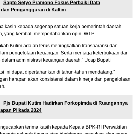
:
Sapto Setyo Pramono Fokus Perbaiki Data
 dan Pengangguran di Kaltim
ima kasih kepada segenap satuan kerja pemerintah daerah
m, yang kembali mempertahankan opini WTP.
ab Kutim adalah terus meningkatkan transparansi dan
dalam pengelolaan keuangan. Serta menjaga keterbukaan dan
e dalam administrasi keuangan daerah,” Ucap Bupati
i ini dapat dipertahankan di tahun-tahun mendatang,”
an harapan akan konsistensi dalam kinerja dan pengelolaan
ah.
:
Pjs Bupati Kutim Hadirkan Forkopimda di Ruangannya
apan Pilkada 2024
engucapkan terima kasih kepada Kepala BPK-RI Perwakilan