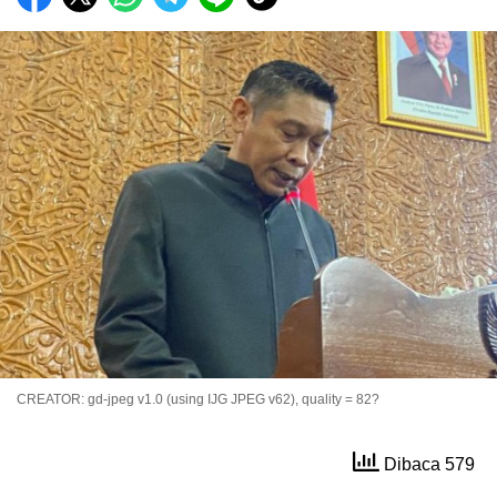
CREATOR: gd-jpeg v1.0 (using IJG JPEG v62), quality = 82?
Dibaca 579