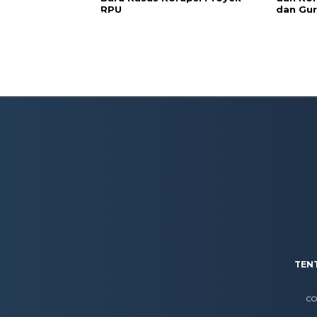
RPU
dan Gur
TEN
CO