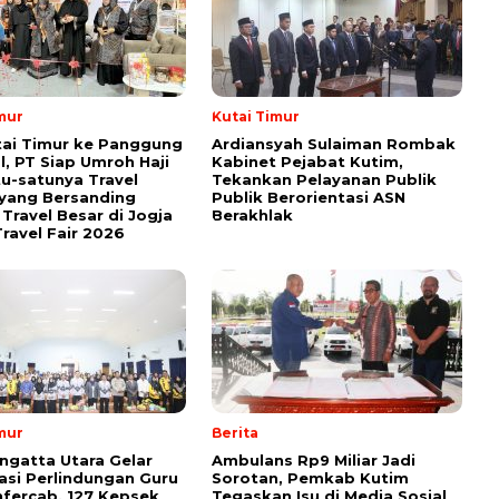
mur
Kutai Timur
tai Timur ke Panggung
Ardiansyah Sulaiman Rombak
l, PT Siap Umroh Haji
Kabinet Pejabat Kutim,
tu-satunya Travel
Tekankan Pelayanan Publik
yang Bersanding
Publik Berorientasi ASN
Travel Besar di Jogja
Berakhlak
ravel Fair 2026
mur
Berita
ngatta Utara Gelar
Ambulans Rp9 Miliar Jadi
sasi Perlindungan Guru
Sorotan, Pemkab Kutim
fercab, 127 Kepsek
Tegaskan Isu di Media Sosial