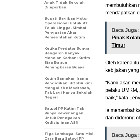
Anak Tidak Sekolah
membutuhkan m
Dilaporkan
mendapatkan du
Bupati Bagikan Motor
Operasional Untuk RT
Teluk Lingga, Simbol
Baca Juga 
Penguatan Akar
Pemerintahan Kutim
Pihak Kola
Timur
Ketika Predator Sungai
Bengalon Banyak
Menelan Korban: Kutim
Oleh karena it
Siap Bagun
Penangkaran Buaya
kebijakan yang
Kutim Samakan Irama
“Kami akan men
Pendidikan: BOSDA Kini
Mengalir ke Madrasah,
pelaku UMKM, 
Tak Lagi Hanya Sekolah
Negeri
baik,” kata Len
Satpol PP Kutim Tak
Ia menambahkan
Punya Kewenangan
dan didorong o
Untuk Penegakan
Kedisiplinan ASN
Tiga Lembaga, Satu Misi:
Baca Juga 
Cara Baru Satpol PP