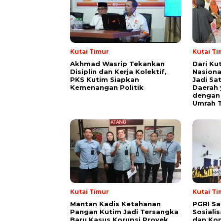
Kutai Timur
Kutai Ti
Akhmad Wasrip Tekankan
Dari Ku
Disiplin dan Kerja Kolektif,
Nasiona
PKS Kutim Siapkan
Jadi Sa
Kemenangan Politik
Daerah 
dengan 
Umrah T
Kutai Timur
Kutai Ti
Mantan Kadis Ketahanan
PGRI Sa
Pangan Kutim Jadi Tersangka
Sosiali
Baru Kasus Korupsi Proyek
dan Kon