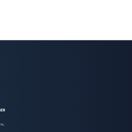
BER
TAL