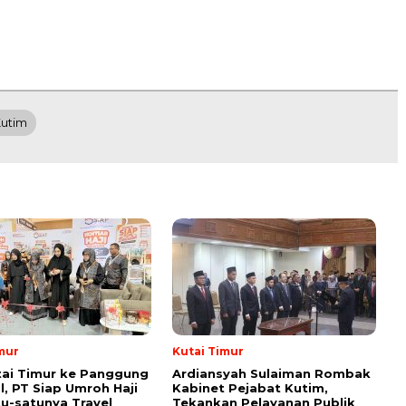
Kutim
mur
Kutai Timur
tai Timur ke Panggung
Ardiansyah Sulaiman Rombak
l, PT Siap Umroh Haji
Kabinet Pejabat Kutim,
tu-satunya Travel
Tekankan Pelayanan Publik