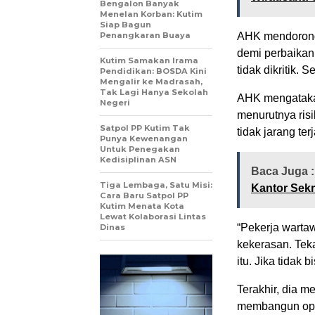
Bengalon Banyak
Menelan Korban: Kutim
Siap Bagun
Penangkaran Buaya
AHK mendorong 
demi perbaikan.
Kutim Samakan Irama
tidak dikritik. 
Pendidikan: BOSDA Kini
Mengalir ke Madrasah,
Tak Lagi Hanya Sekolah
AHK mengatakan
Negeri
menurutnya ris
Satpol PP Kutim Tak
tidak jarang te
Punya Kewenangan
Untuk Penegakan
Kedisiplinan ASN
Baca Juga 
Tiga Lembaga, Satu Misi:
Kantor Sekr
Cara Baru Satpol PP
Kutim Menata Kota
Lewat Kolaborasi Lintas
“Pekerja warta
Dinas
kekerasan. Tek
itu. Jika tidak 
Terakhir, dia 
membangun opin