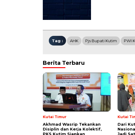
Tag :
AHK
Pjs Bupati Kutim
PWI 
Berita Terbaru
Kutai Timur
Kutai Ti
Akhmad Wasrip Tekankan
Dari Ku
Disiplin dan Kerja Kolektif,
Nasiona
PKS Kutim Siapkan
Jadi Sa