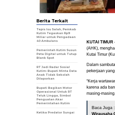
Berita Terkait
Tepis Isu Salah, Pemkab
Kutim Tegaskan Rp9
Miliar untuk Pengadaan
40 Ambulans
KUTAI TIMUR
(AHK), menghad
Pemerintah Kutim Susun
Peta Digital untuk Tutup
Kutai Timur (Ku
Blank Spot
Dalam sambuta
RT Jadi Radar Sosial
pekerjaan yang
Kutim: Bupati Minta Data
Anak Tidak Sekolah
Dilaporkan
“Kerja wartawan
karena ada bany
Bupati Bagikan Motor
Operasional Untuk RT
masing-masing,
Teluk Lingga, Simbol
Penguatan Akar
Pemerintahan Kutim
Baca Juga 
Ketika Predator Sungai
Wirausaha 