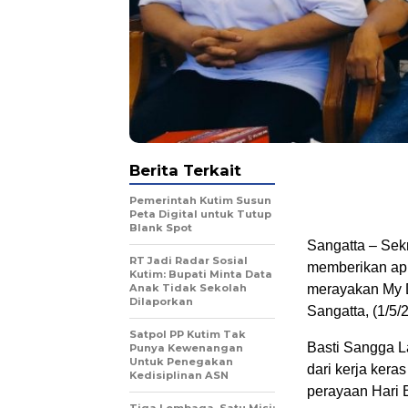
Berita Terkait
Pemerintah Kutim Susun
Peta Digital untuk Tutup
Blank Spot
Sangatta – Sek
RT Jadi Radar Sosial
memberikan apre
Kutim: Bupati Minta Data
Anak Tidak Sekolah
merayakan My D
Dilaporkan
Sangatta, (1/5/
Satpol PP Kutim Tak
Basti Sangga L
Punya Kewenangan
Untuk Penegakan
dari kerja ker
Kedisiplinan ASN
perayaan Hari B
Tiga Lembaga, Satu Misi: