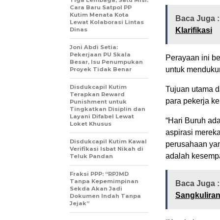
Cara Baru Satpol PP
Kutim Menata Kota
Baca Juga 
Lewat Kolaborasi Lintas
Dinas
Klarifikasi
Joni Abdi Setia:
Pekerjaan PU Skala
Perayaan ini be
Besar, Isu Penumpukan
untuk mendukun
Proyek Tidak Benar
Disdukcapil Kutim
Tujuan utama d
Terapkan Reward
para pekerja ke
Punishment untuk
Tingkatkan Disiplin dan
Layani Difabel Lewat
“Hari Buruh ad
Loket Khusus
aspirasi merek
Disdukcapil Kutim Kawal
perusahaan yan
Verifikasi Isbat Nikah di
adalah kesempa
Teluk Pandan
Fraksi PPP: “RPJMD
Tanpa Kepemimpinan
Baca Juga 
Sekda Akan Jadi
Sangkulira
Dokumen Indah Tanpa
Jejak”