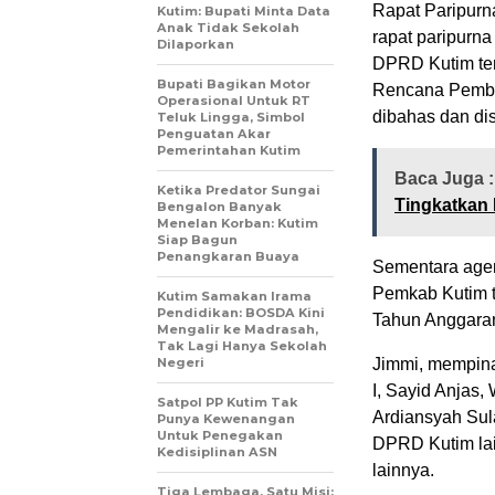
Rapat Paripurn
Kutim: Bupati Minta Data
Anak Tidak Sekolah
rapat paripurn
Dilaporkan
DPRD Kutim te
Bupati Bagikan Motor
Rencana Pemba
Operasional Untuk RT
dibahas dan d
Teluk Lingga, Simbol
Penguatan Akar
Pemerintahan Kutim
Baca Juga 
Ketika Predator Sungai
Tingkatkan
Bengalon Banyak
Menelan Korban: Kutim
Siap Bagun
Penangkaran Buaya
Sementara age
Pemkab Kutim 
Kutim Samakan Irama
Pendidikan: BOSDA Kini
Tahun Anggara
Mengalir ke Madrasah,
Tak Lagi Hanya Sekolah
Negeri
Jimmi, mempina
I, Sayid Anjas, 
Satpol PP Kutim Tak
Ardiansyah Sul
Punya Kewenangan
Untuk Penegakan
DPRD Kutim la
Kedisiplinan ASN
lainnya.
Tiga Lembaga, Satu Misi: