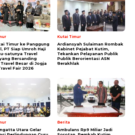
mur
Kutai Timur
tai Timur ke Panggung
Ardiansyah Sulaiman Rombak
l, PT Siap Umroh Haji
Kabinet Pejabat Kutim,
tu-satunya Travel
Tekankan Pelayanan Publik
yang Bersanding
Publik Berorientasi ASN
Travel Besar di Jogja
Berakhlak
ravel Fair 2026
mur
Berita
ngatta Utara Gelar
Ambulans Rp9 Miliar Jadi
sasi Perlindungan Guru
Sorotan, Pemkab Kutim