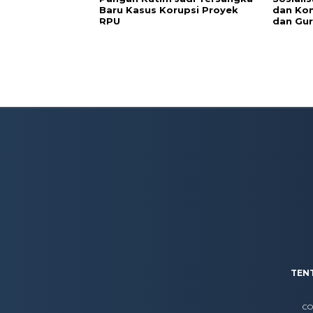
Baru Kasus Korupsi Proyek
dan Kon
RPU
dan Gur
TEN
CO