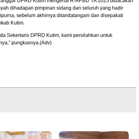
 Banggar DPRD Kutim mengenai R-APBD TA 2025 dibacakan
yah dihadapan pimpinan sidang dan seluruh yang hadir
ipurna, sebelum akhirnya ditandatangani dan disepakati
kab Kutim.
ada Sekertaris DPRD Kutim, kami persilahkan untuk
ya,” pungkasnya.(Adv)