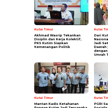
Kutai Timur
Kutai Ti
Akhmad Wasrip Tekankan
Dari Ku
Disiplin dan Kerja Kolektif,
Nasiona
PKS Kutim Siapkan
Jadi Sa
Kemenangan Politik
Daerah 
dengan 
Umrah T
Kutai Timur
Kutai Ti
Mantan Kadis Ketahanan
PGRI Sa
Pangan Kutim Jadi Tersangka
Sosiali