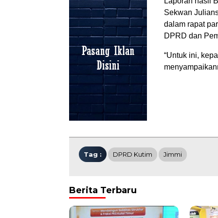
Laporan hasil
Sekwan Julians
dalam rapat par
DPRD dan Pem
“Untuk ini, kep
menyampaikann
Tag :
DPRD Kutim
Jimmi
Berita Terbaru