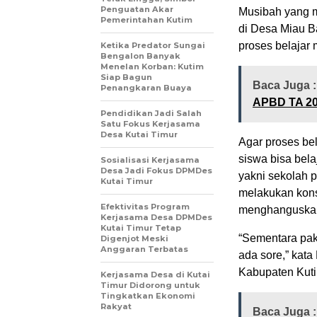
Penguatan Akar
Musibah yang 
Pemerintahan Kutim
di Desa Miau B
proses belajar 
Ketika Predator Sungai
Bengalon Banyak
Menelan Korban: Kutim
Siap Bagun
Baca Juga 
Penangkaran Buaya
APBD TA 20
Pendidikan Jadi Salah
Satu Fokus Kerjasama
Desa Kutai Timur
Agar proses bel
siswa bisa bel
Sosialisasi Kerjasama
Desa Jadi Fokus DPMDes
yakni sekolah 
Kutai Timur
melakukan kon
Efektivitas Program
menghanguskan 
Kerjasama Desa DPMDes
Kutai Timur Tetap
“Sementara pak
Digenjot Meski
Anggaran Terbatas
ada sore,” kat
Kabupaten Kut
Kerjasama Desa di Kutai
Timur Didorong untuk
Tingkatkan Ekonomi
Rakyat
Baca Juga 