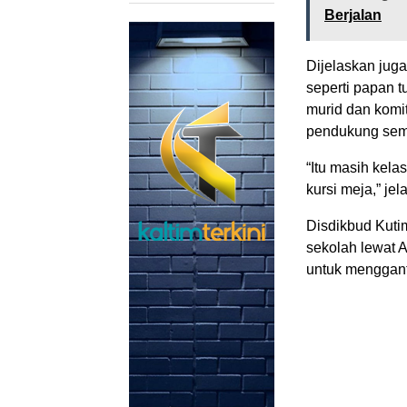
Berjalan
Dijelaskan jug
seperti papan 
murid dan komi
pendukung sem
“Itu masih kela
kursi meja,” jel
Disdikbud Kut
sekolah lewat 
untuk menggant