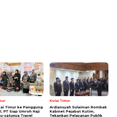
mur
Kutai Timur
tai Timur ke Panggung
Ardiansyah Sulaiman Rombak
l, PT Siap Umroh Haji
Kabinet Pejabat Kutim,
tu-satunya Travel
Tekankan Pelayanan Publik