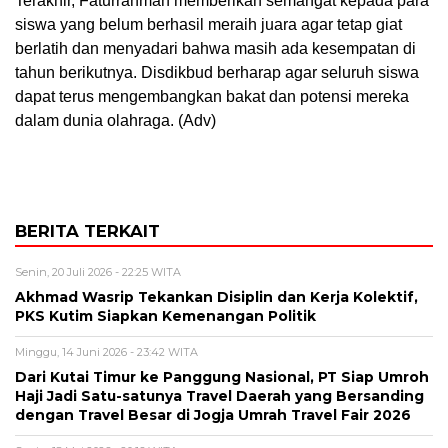
Terakhir, Faturrahman memberikan semangat kepada para
siswa yang belum berhasil meraih juara agar tetap giat
berlatih dan menyadari bahwa masih ada kesempatan di
tahun berikutnya. Disdikbud berharap agar seluruh siswa
dapat terus mengembangkan bakat dan potensi mereka
dalam dunia olahraga. (Adv)
BERITA TERKAIT
Senin, 20 Juli 2026 - 22:25 WITA
Akhmad Wasrip Tekankan Disiplin dan Kerja Kolektif,
PKS Kutim Siapkan Kemenangan Politik
Minggu, 14 Juni 2026 - 23:42 WITA
Dari Kutai Timur ke Panggung Nasional, PT Siap Umroh
Haji Jadi Satu-satunya Travel Daerah yang Bersanding
dengan Travel Besar di Jogja Umrah Travel Fair 2026