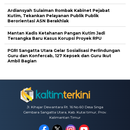
Ardiansyah Sulaiman Rombak Kabinet Pejabat
Kutim, Tekankan Pelayanan Publik Publik
Berorientasi ASN Berakhlak
Mantan Kadis Ketahanan Pangan Kutim Jadi
Tersangka Baru Kasus Korupsi Proyek RPU
PGRI Sangatta Utara Gelar Sosialisasi Perlindungan
Guru dan Konfercab, 127 Kepsek dan Guru Ikut
Ambil Bagian
Jl. Kihajar Dewantara Rt. 16 No.60 Desa Singa
Gembara Sangatta Utara, Kab. Kutai timur, Prov.
Kalimantan Timur