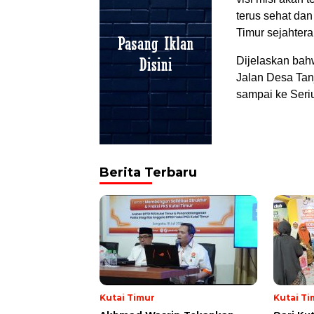
terus sehat da
Timur sejahtera
Dijelaskan bahw
Jalan Desa Ta
sampai ke Seri
Berita Terbaru
Kutai Timur
Kutai Ti