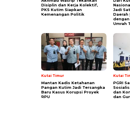
Akhmad Wasrip Tekankan
Dari Ku
Disiplin dan Kerja Kolektif,
Nasiona
PKS Kutim Siapkan
Jadi Sa
Kemenangan Politik
Daerah 
dengan 
Umrah T
Kutai Timur
Kutai Ti
Mantan Kadis Ketahanan
PGRI Sa
Pangan Kutim Jadi Tersangka
Sosiali
Baru Kasus Korupsi Proyek
dan Kon
RPU
dan Gur