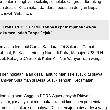
mpatan menghadiri sekaligus melakukan groundbreaking
lan desa di Kecamatan Sandaran bersama dengan Bupati
diansyah Sulaiman.
:
Fraksi PPP: “RPJMD Tanpa Kepemimpinan Sekda
Dokumen Indah Tanpa Jejak”
lam acara tersebut Camat Sandaran Tri Sukadar, Camat
ahmat, Plt Kadisperindag Nurhadi Putra, Manajer UP3 PLN
zal, Kabag SDA Setkab Kutim Arif Nur Wahyuni dan warga
 peningkatan jalan desa Tanjung Manis ke susuk itu diawali
diansyah Sulaiman di Desa Susuk Tengah, Kecamatan
ukan kegiatan, Anggota DPRD Agusriansyah Ridwan
ukur, pasalnya ini merupakan wujud komitmen pemerintah
rus di lakukan secepatnya. Demi kemajuan desa-desa yang