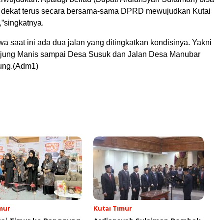
n dekat terus secara bersama-sama DPRD mewujudkan Kutai
,”singkatnya.
a saat ini ada dua jalan yang ditingkatkan kondisinya. Yakni
njung Manis sampai Desa Susuk dan Jalan Desa Manubar
ung.(Adm1)
mur
Kutai Timur