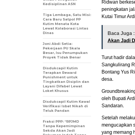
Ridwan berkese
Kedisiplinan ASN
peningkatan ja
Tiga Lembaga, Satu Misi:
Kutai Timur Ar
Cara Baru Satpol PP
Kutim Menata Kota
Lewat Kolaborasi Lintas
Dinas
Baca Juga 
Akan Jadi 
Joni Abdi Setia:
Pekerjaan PU Skala
Besar, Isu Penumpukan
Turut hadir da
Proyek Tidak Benar
Sangkulirang R
Disdukcapil Kutim
Bontang Yus Ri
Terapkan Reward
Punishment untuk
desa.
Tingkatkan Disiplin dan
Layani Difabel Lewat
Loket Khusus
Groundbreaking
oleh Bupati Ar
Disdukcapil Kutim Kawal
Sandaran.
Verifikasi Isbat Nikah di
Teluk Pandan
Setelah melak
Fraksi PPP: “RPJMD
mengucapkan sy
Tanpa Kepemimpinan
Sekda Akan Jadi
yang memang ha