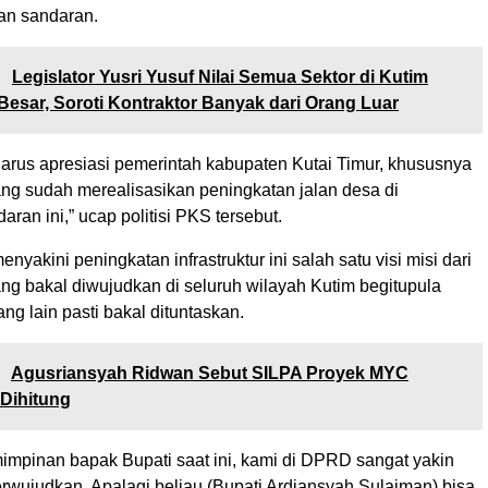
an sandaran.
:
Legislator Yusri Yusuf Nilai Semua Sektor di Kutim
Besar, Soroti Kontraktor Banyak dari Orang Luar
harus apresiasi pemerintah kabupaten Kutai Timur, khususnya
ang sudah merealisasikan peningkatan jalan desa di
ran ini,” ucap politisi PKS tersebut.
nyakini peningkatan infrastruktur ini salah satu visi misi dari
ng bakal diwujudkan di seluruh wilayah Kutim begitupula
g lain pasti bakal dituntaskan.
:
Agusriansyah Ridwan Sebut SILPA Proyek MYC
Dihitung
mpinan bapak Bupati saat ini, kami di DPRD sangat yakin
terwujudkan. Apalagi beliau (Bupati Ardiansyah Sulaiman) bisa