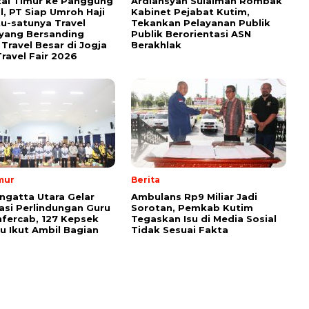
tai Timur ke Panggung
Ardiansyah Sulaiman Rombak
l, PT Siap Umroh Haji
Kabinet Pejabat Kutim,
tu-satunya Travel
Tekankan Pelayanan Publik
yang Bersanding
Publik Berorientasi ASN
Travel Besar di Jogja
Berakhlak
ravel Fair 2026
mur
Berita
ngatta Utara Gelar
Ambulans Rp9 Miliar Jadi
sasi Perlindungan Guru
Sorotan, Pemkab Kutim
fercab, 127 Kepsek
Tegaskan Isu di Media Sosial
u Ikut Ambil Bagian
Tidak Sesuai Fakta