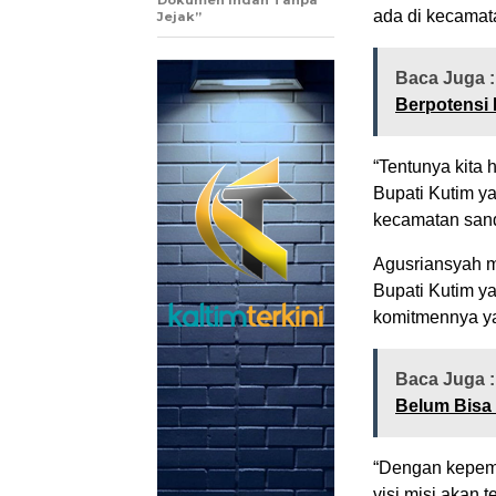
Dokumen Indah Tanpa
ada di kecamat
Jejak”
Baca Juga 
Berpotensi 
“Tentunya kita 
Bupati Kutim y
kecamatan sanda
Agusriansyah me
Bupati Kutim ya
komitmennya yan
Baca Juga 
Belum Bisa 
“Dengan kepemi
visi misi akan 