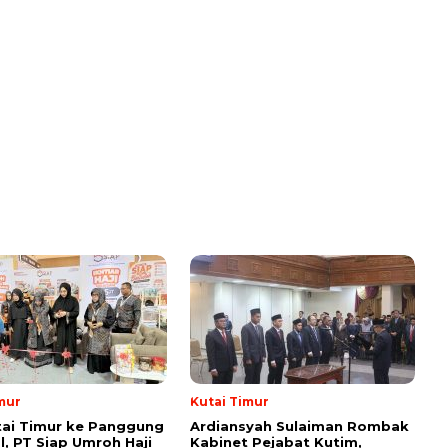
mur
Kutai Timur
tai Timur ke Panggung
Ardiansyah Sulaiman Rombak
l, PT Siap Umroh Haji
Kabinet Pejabat Kutim,