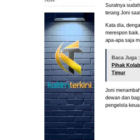
Jejak”
Suratnya sudah
terang Joni sa
Kata dia, deng
merespon baik.
apa-apa saja me
Baca Juga 
Pihak Kola
Timur
Joni menambahk
dewan dan bag
pengelola keuan