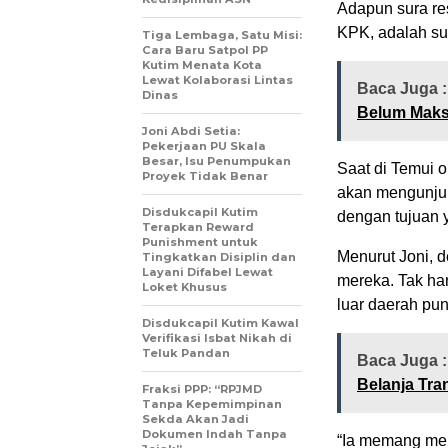
Adapun sura re
KPK, adalah su
Tiga Lembaga, Satu Misi:
Cara Baru Satpol PP
Kutim Menata Kota
Lewat Kolaborasi Lintas
Baca Juga 
Dinas
Belum Maks
Joni Abdi Setia:
Pekerjaan PU Skala
Besar, Isu Penumpukan
Saat di Temui 
Proyek Tidak Benar
akan mengunju
Disdukcapil Kutim
dengan tujuan y
Terapkan Reward
Punishment untuk
Menurut Joni, 
Tingkatkan Disiplin dan
Layani Difabel Lewat
mereka. Tak ha
Loket Khusus
luar daerah pun
Disdukcapil Kutim Kawal
Verifikasi Isbat Nikah di
Teluk Pandan
Baca Juga 
Belanja Tra
Fraksi PPP: “RPJMD
Tanpa Kepemimpinan
Sekda Akan Jadi
Dokumen Indah Tanpa
“Ia memang mere