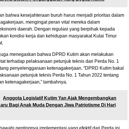
n bahwa kesejahteraan buruh harus menjadi prioritas dalam
nagakerjaan, mengingat peran vital mereka dalam
konomi daerah. Dengan regulasi yang berpihak kepada
pkan kondisi kerja dan kehidupan masyarakat Kutai Timur
t.
ni juga menegaskan bahwa DPRD Kutim akan melakukan
at terhadap pelaksanaan petunjuk teknis dari Perda No. 1
tang penyelenggaraan ketenagakerjaan. “DPRD Kutim bakal
ksanaan petunjuk teknis Perda No. 1 Tahun 2022 tentang
n ketenagakerjaan,” tambahnya.
:
Anggota Legislatif Kutim Yan Ajak Mengembangkan
Baru Bagi Anak Muda Dengan Jiwa Patriotisme Di Hari
awahi pentingnya implementasi yang efektif dari Perda ini,