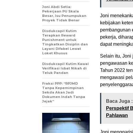
Joni Abdi Setia:
Pekerjaan PU Skala
Joni menekanka
Besar, Isu Penumpukan
Proyek Tidak Benar
kebijakan kete
pembangunan e
Disdukcapil Kutim
Terapkan Reward
pekerja, dihara
Punishment untuk
dapat meningka
Tingkatkan Disiplin dan
Layani Difabel Lewat
Loket Khusus
Selain itu, Jo
pengawasan ket
Disdukcapil Kutim Kawal
Verifikasi Isbat Nikah di
Tahun 2022 ten
Teluk Pandan
mengawasi pela
Fraksi PPP: “RPJMD
penyelenggaraa
Tanpa Kepemimpinan
Sekda Akan Jadi
Dokumen Indah Tanpa
Baca Juga 
Jejak”
Perspektif 
Pahlawan
Joni menggarisb