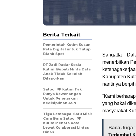
Berita Terkait
Pemerintah Kutim Susun
Peta Digital untuk Tutup
Blank Spot
Sangatta – Dal
menerbitkan Pe
RT Jadi Radar Sosial
ketenagakerja
Kutim: Bupati Minta Data
Anak Tidak Sekolah
Kabupaten Kuta
Dilaporkan
nantinya berpi
Satpol PP Kutim Tak
Punya Kewenangan
“Kami berharap
Untuk Penegakan
Kedisiplinan ASN
yang bakal dike
masyarakat Kuti
Tiga Lembaga, Satu Misi:
Cara Baru Satpol PP
Kutim Menata Kota
Baca Juga 
Lewat Kolaborasi Lintas
Dinas
Terlambat 