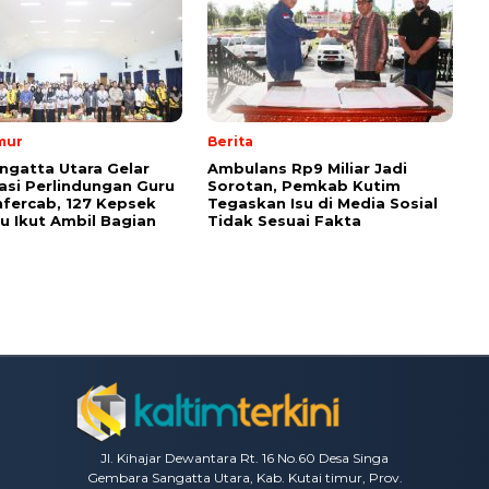
mur
Berita
ngatta Utara Gelar
Ambulans Rp9 Miliar Jadi
sasi Perlindungan Guru
Sorotan, Pemkab Kutim
fercab, 127 Kepsek
Tegaskan Isu di Media Sosial
u Ikut Ambil Bagian
Tidak Sesuai Fakta
Jl. Kihajar Dewantara Rt. 16 No.60 Desa Singa
Gembara Sangatta Utara, Kab. Kutai timur, Prov.