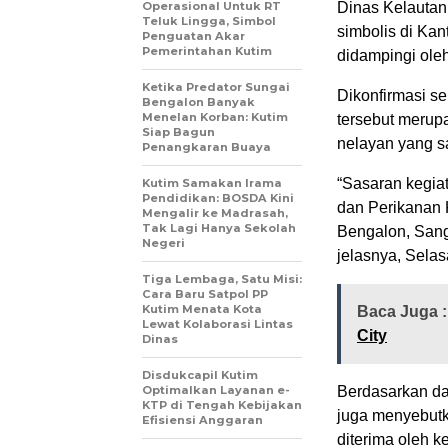
Operasional Untuk RT
Dinas Kelautan
Teluk Lingga, Simbol
simbolis di Kan
Penguatan Akar
Pemerintahan Kutim
didampingi oleh
Ketika Predator Sungai
Dikonfirmasi s
Bengalon Banyak
Menelan Korban: Kutim
tersebut merup
Siap Bagun
nelayan yang s
Penangkaran Buaya
“Sasaran kegia
Kutim Samakan Irama
Pendidikan: BOSDA Kini
dan Perikanan 
Mengalir ke Madrasah,
Tak Lagi Hanya Sekolah
Bengalon, Sang
Negeri
jelasnya, Selas
Tiga Lembaga, Satu Misi:
Cara Baru Satpol PP
Kutim Menata Kota
Baca Juga 
Lewat Kolaborasi Lintas
City
Dinas
Disdukcapil Kutim
Optimalkan Layanan e-
Berdasarkan da
KTP di Tengah Kebijakan
juga menyebutk
Efisiensi Anggaran
diterima oleh 