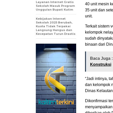
Layanan Internet Gratis
40 unit mesin 
Sekolah Masuk Program
Unggulan Bupati Kutim
35 unit dan se
unit.
Kebijakan Internet
Sekolah 2025 Berubah,
Terkait sistem 
Kuota Tidak Terpakai
Langsung Hangus dan
kelompok nelay
Kecepatan Turun Drastis
sudah dinyatak
binaan dari Di
Baca Juga 
Konstruksi
“Jadi intinya, 
dan kelompok n
Dinas Kelautan
Dikonfirmasi t
menyampaikan a
diberikan oleh