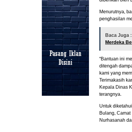
Menurutnya, ba
penghasilan me
Baca Juga 
Merdeka Bel
“Bantuan ini m
ditengah dampa
kami yang memb
Terimakasih ka
Kepala Dinas Ke
terangnya.
Untuk diketahui
Bulang, Camat 
Nurhasanah dan