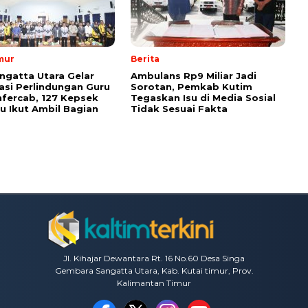
mur
Berita
ngatta Utara Gelar
Ambulans Rp9 Miliar Jadi
sasi Perlindungan Guru
Sorotan, Pemkab Kutim
fercab, 127 Kepsek
Tegaskan Isu di Media Sosial
u Ikut Ambil Bagian
Tidak Sesuai Fakta
Jl. Kihajar Dewantara Rt. 16 No.60 Desa Singa
Gembara Sangatta Utara, Kab. Kutai timur, Prov.
Kalimantan Timur