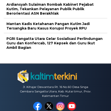
Ardiansyah Sulaiman Rombak Kabinet Pejabat
Kutim, Tekankan Pelayanan Publik Publik
Berorientasi ASN Berakhlak
Mantan Kadis Ketahanan Pangan Kutim Jadi
Tersangka Baru Kasus Korupsi Proyek RPU
PGRI Sangatta Utara Gelar Sosialisasi Perlindungan
Guru dan Konfercab, 127 Kepsek dan Guru Ikut
Ambil Bagian
Jl. Kihajar Dewantara Rt. 16 No.60 Desa Singa
Gembara Sangatta Utara, Kab. Kutai timur, Prov.
Kalimantan Timur