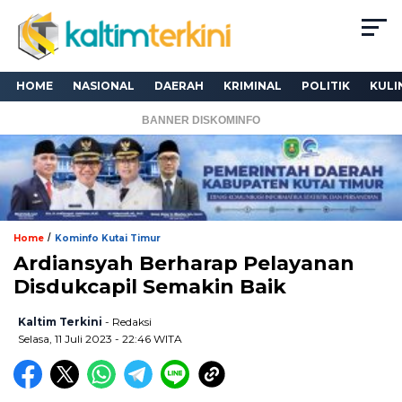
HOME
NASIONAL
DAERAH
KRIMINAL
POLITIK
KULI
BANNER DISKOMINFO
/
Home
Kominfo Kutai Timur
Ardiansyah Berharap Pelayanan
Disdukcapil Semakin Baik
Kaltim Terkini
- Redaksi
Selasa, 11 Juli 2023 - 22:46 WITA