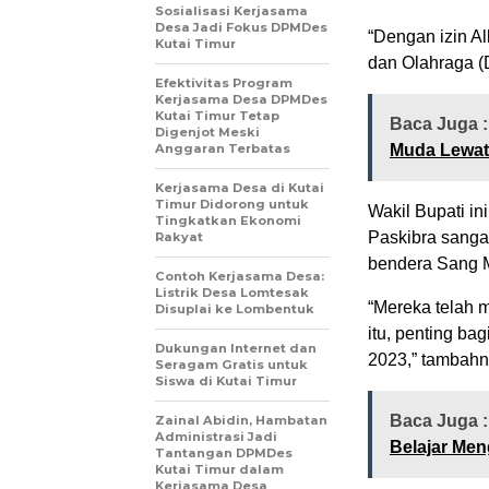
Sosialisasi Kerjasama
Desa Jadi Fokus DPMDes
“Dengan izin A
Kutai Timur
dan Olahraga (
Efektivitas Program
Kerjasama Desa DPMDes
Kutai Timur Tetap
Baca Juga 
Digenjot Meski
Anggaran Terbatas
Muda Lewat 
Kerjasama Desa di Kutai
Timur Didorong untuk
Wakil Bupati i
Tingkatkan Ekonomi
Paskibra sanga
Rakyat
bendera Sang Me
Contoh Kerjasama Desa:
Listrik Desa Lomtesak
“Mereka telah 
Disuplai ke Lombentuk
itu, penting b
Dukungan Internet dan
2023,” tambahn
Seragam Gratis untuk
Siswa di Kutai Timur
Baca Juga 
Zainal Abidin, Hambatan
Administrasi Jadi
Belajar Men
Tantangan DPMDes
Kutai Timur dalam
Kerjasama Desa