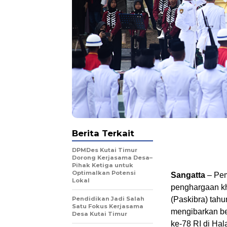
Berita Terkait
DPMDes Kutai Timur
Dorong Kerjasama Desa–
Pihak Ketiga untuk
Optimalkan Potensi
Sangatta
– Pem
Lokal
penghargaan k
Pendidikan Jadi Salah
(Paskibra) tah
Satu Fokus Kerjasama
mengibarkan b
Desa Kutai Timur
ke-78 RI di Ha