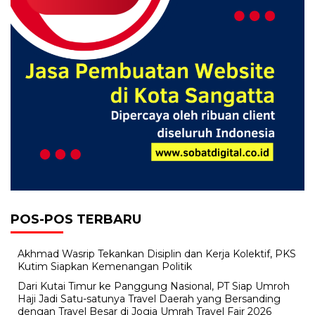
POS-POS TERBARU
Akhmad Wasrip Tekankan Disiplin dan Kerja Kolektif, PKS
Kutim Siapkan Kemenangan Politik
Dari Kutai Timur ke Panggung Nasional, PT Siap Umroh
Haji Jadi Satu-satunya Travel Daerah yang Bersanding
dengan Travel Besar di Jogja Umrah Travel Fair 2026