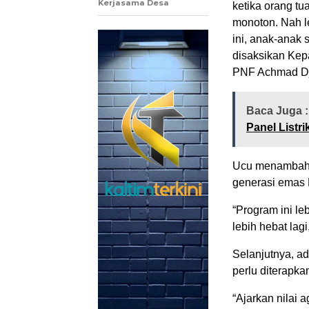
Kerjasama Desa
ketika orang tu
monoton. Nah l
ini, anak-anak 
disaksikan Ke
PNF Achmad Dju
Baca Juga 
Panel Listri
Ucu menambahk
generasi emas 
“Program ini le
lebih hebat lagi
Selanjutnya, 
perlu diterapk
“Ajarkan nilai 