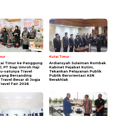
mur
Kutai Timur
tai Timur ke Panggung
Ardiansyah Sulaiman Rombak
l, PT Siap Umroh Haji
Kabinet Pejabat Kutim,
tu-satunya Travel
Tekankan Pelayanan Publik
yang Bersanding
Publik Berorientasi ASN
Travel Besar di Jogja
Berakhlak
ravel Fair 2026