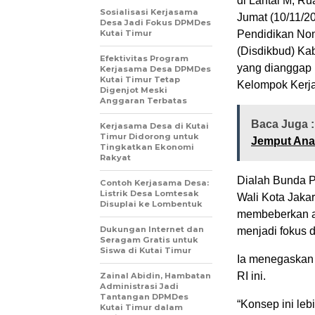
di Lantai M, R
Sosialisasi Kerjasama
Jumat (10/11/2
Desa Jadi Fokus DPMDes
Kutai Timur
Pendidikan No
(Disdikbud) Kab
Efektivitas Program
yang dianggap 
Kerjasama Desa DPMDes
Kutai Timur Tetap
Kelompok Kerja
Digenjot Meski
Anggaran Terbatas
Baca Juga 
Kerjasama Desa di Kutai
Timur Didorong untuk
Jemput Ana
Tingkatkan Ekonomi
Rakyat
Dialah Bunda P
Contoh Kerjasama Desa:
Listrik Desa Lomtesak
Wali Kota Jaka
Disuplai ke Lombentuk
membeberkan ap
Dukungan Internet dan
menjadi fokus 
Seragam Gratis untuk
Siswa di Kutai Timur
Ia menegaskan 
RI ini.
Zainal Abidin, Hambatan
Administrasi Jadi
Tantangan DPMDes
“Konsep ini le
Kutai Timur dalam