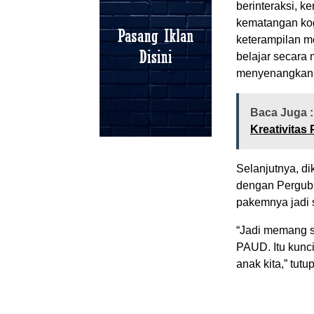
berinteraksi, k
kematangan kog
keterampilan mo
belajar secara
menyenangkan d
Baca Juga 
Kreativitas
Selanjutnya, d
dengan Pergub
pakemnya jadi 
“Jadi memang s
PAUD. Itu kunci
anak kita,” tutu