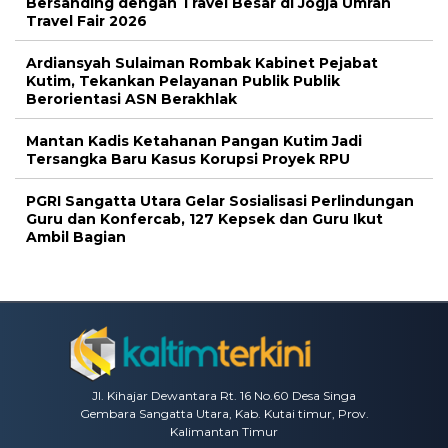
Bersanding dengan Travel Besar di Jogja Umrah
Travel Fair 2026
Ardiansyah Sulaiman Rombak Kabinet Pejabat
Kutim, Tekankan Pelayanan Publik Publik
Berorientasi ASN Berakhlak
Mantan Kadis Ketahanan Pangan Kutim Jadi
Tersangka Baru Kasus Korupsi Proyek RPU
PGRI Sangatta Utara Gelar Sosialisasi Perlindungan
Guru dan Konfercab, 127 Kepsek dan Guru Ikut
Ambil Bagian
Jl. Kihajar Dewantara Rt. 16 No.60 Desa Singa
Gembara Sangatta Utara, Kab. Kutai timur, Prov.
Kalimantan Timur