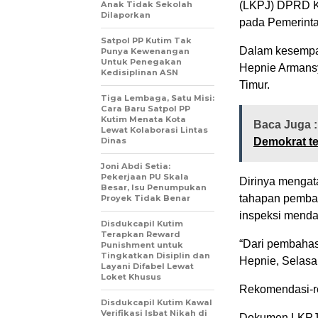
Anak Tidak Sekolah
(LKPJ) DPRD K
Dilaporkan
pada Pemerinta
Satpol PP Kutim Tak
Dalam kesempat
Punya Kewenangan
Untuk Penegakan
Hepnie Armans
Kedisiplinan ASN
Timur.
Tiga Lembaga, Satu Misi:
Cara Baru Satpol PP
Kutim Menata Kota
Baca Juga 
Lewat Kolaborasi Lintas
Dinas
Demokrat te
Joni Abdi Setia:
Pekerjaan PU Skala
Dirinya mengat
Besar, Isu Penumpukan
tahapan pemba
Proyek Tidak Benar
inspeksi mend
Disdukcapil Kutim
Terapkan Reward
“Dari pembahas
Punishment untuk
Tingkatkan Disiplin dan
Hepnie, Selasa 
Layani Difabel Lewat
Loket Khusus
Rekomendasi-re
Disdukcapil Kutim Kawal
Verifikasi Isbat Nikah di
Dokumen LKPJ 