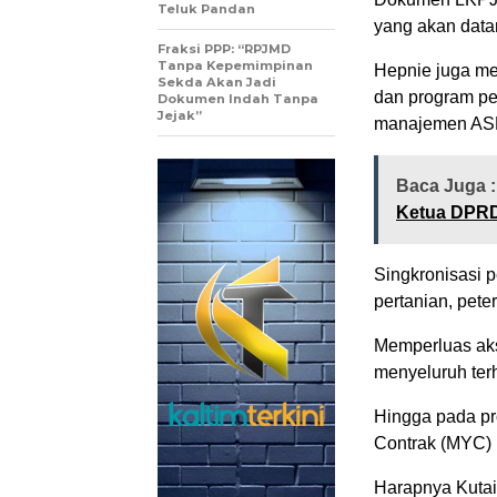
Teluk Pandan
yang akan data
Fraksi PPP: “RPJMD
Tanpa Kepemimpinan
Hepnie juga m
Sekda Akan Jadi
dan program pe
Dokumen Indah Tanpa
Jejak”
manajemen AS
Baca Juga 
Ketua DPRD 
Singkronisasi 
pertanian, pet
Memperluas aks
menyeluruh ter
Hingga pada pr
Contrak (MYC)
Harapnya Kuta