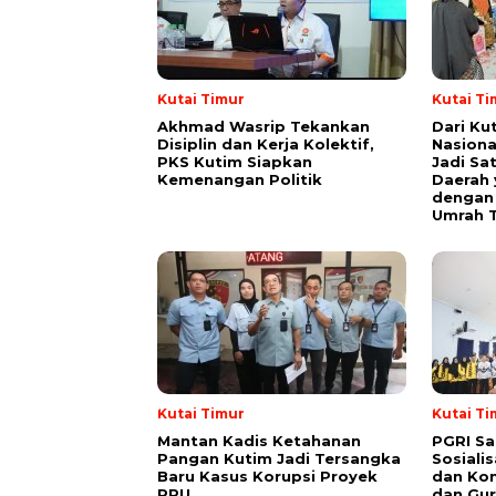
Kutai Timur
Kutai Ti
Akhmad Wasrip Tekankan
Dari Ku
Disiplin dan Kerja Kolektif,
Nasiona
PKS Kutim Siapkan
Jadi Sa
Kemenangan Politik
Daerah 
dengan 
Umrah T
Kutai Timur
Kutai Ti
Mantan Kadis Ketahanan
PGRI Sa
Pangan Kutim Jadi Tersangka
Sosiali
Baru Kasus Korupsi Proyek
dan Kon
RPU
dan Gur