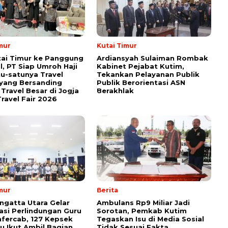
mur
Kutai Timur
tai Timur ke Panggung
Ardiansyah Sulaiman Rombak
l, PT Siap Umroh Haji
Kabinet Pejabat Kutim,
tu-satunya Travel
Tekankan Pelayanan Publik
yang Bersanding
Publik Berorientasi ASN
Travel Besar di Jogja
Berakhlak
ravel Fair 2026
mur
Berita
ngatta Utara Gelar
Ambulans Rp9 Miliar Jadi
sasi Perlindungan Guru
Sorotan, Pemkab Kutim
fercab, 127 Kepsek
Tegaskan Isu di Media Sosial
u Ikut Ambil Bagian
Tidak Sesuai Fakta