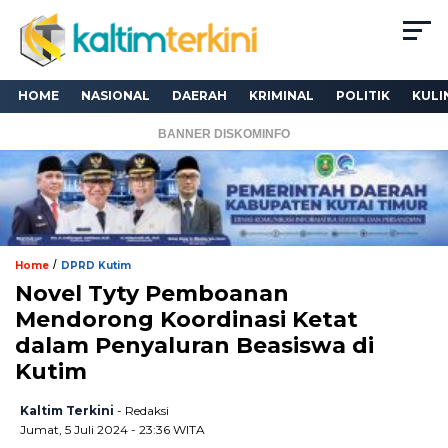
HOME
NASIONAL
DAERAH
KRIMINAL
POLITIK
KULI
BANNER DISKOMINFO
/
Home
DPRD Kutim
Novel Tyty Pemboanan
Mendorong Koordinasi Ketat
dalam Penyaluran Beasiswa di
Kutim
Kaltim Terkini
- Redaksi
Jumat, 5 Juli 2024 - 23:36 WITA