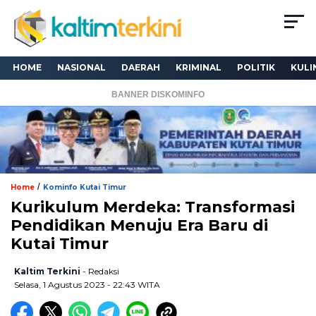
HOME
NASIONAL
DAERAH
KRIMINAL
POLITIK
KULI
BANNER DISKOMINFO
/
Home
Kominfo Kutai Timur
Kurikulum Merdeka: Transformasi
Pendidikan Menuju Era Baru di
Kutai Timur
Kaltim Terkini
- Redaksi
Selasa, 1 Agustus 2023 - 22:43 WITA