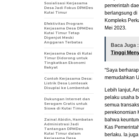
Sosialisasi Kerjasama
pemerintah daer
Desa Jadi Fokus DPMDes
Kutai Timur
berlangsung di
Kompleks Perka
Efektivitas Program
Mei 2023.
Kerjasama Desa DPMDes
Kutai Timur Tetap
Digenjot Meski
Anggaran Terbatas
Baca Juga 
Tinggi Men
Kerjasama Desa di Kutai
Timur Didorong untuk
Tingkatkan Ekonomi
Rakyat
“Saya berharap
memudahkan UM
Contoh Kerjasama Desa:
Listrik Desa Lomtesak
Disuplai ke Lombentuk
Lebih lanjut, 
pelaku usaha b
Dukungan Internet dan
Seragam Gratis untuk
semua transaks
Siswa di Kutai Timur
perekonomian K
bahwa keuntung
Zainal Abidin, Hambatan
Administrasi Jadi
Kas Pemerintah
Tantangan DPMDes
Kutai Timur dalam
berlaku. Ia ju
Kerjasama Desa