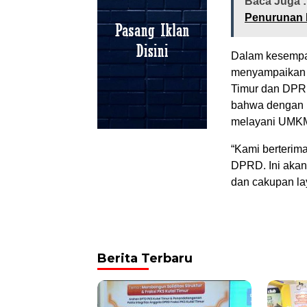
Baca Juga 
Penurunan K
Dalam kesempat
menyampaikan a
Timur dan DPRD
bahwa dengan p
melayani UMKM 
“Kami berterim
DPRD. Ini akan
dan cakupan la
Berita Terbaru