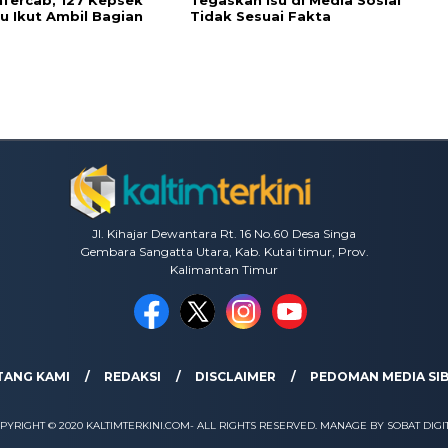
fercab, 127 Kepsek
Tegaskan Isu di Media Sosial
u Ikut Ambil Bagian
Tidak Sesuai Fakta
Jl. Kihajar Dewantara Rt. 16 No.60 Desa Singa
Gembara Sangatta Utara, Kab. Kutai timur, Prov.
Kalimantan Timur
TANG KAMI
REDAKSI
DISCLAIMER
PEDOMAN MEDIA SI
PYRIGHT © 2020 KALTIMTERKINI.COM- ALL RIGHTS RESERVED. MANAGE BY SOBAT DIGI