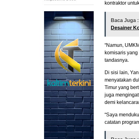
kontraktor unt
Baca Juga 
Desainer K
“Namun, UMKM t
komisaris yang 
tandasnya.
Di sisi lain, Y
menyatakan du
Timur yang ber
juga mengingat
demi kelancara
“Saya mendukun
catatan program