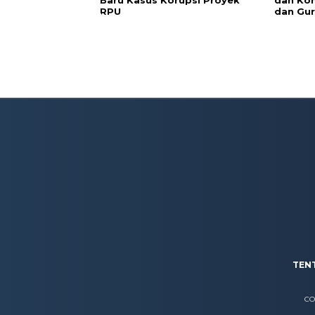
Baru Kasus Korupsi Proyek
dan Kon
RPU
dan Gur
TEN
CO