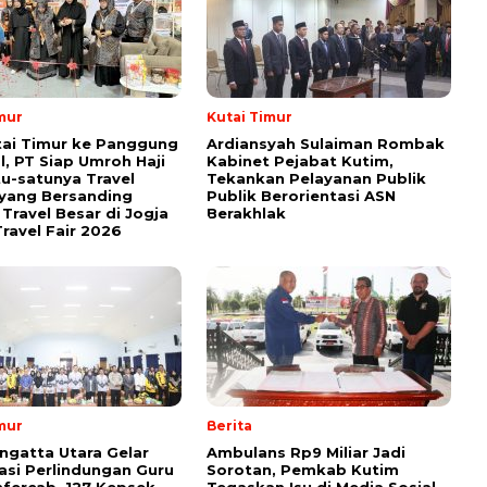
mur
Kutai Timur
tai Timur ke Panggung
Ardiansyah Sulaiman Rombak
l, PT Siap Umroh Haji
Kabinet Pejabat Kutim,
tu-satunya Travel
Tekankan Pelayanan Publik
yang Bersanding
Publik Berorientasi ASN
Travel Besar di Jogja
Berakhlak
ravel Fair 2026
mur
Berita
ngatta Utara Gelar
Ambulans Rp9 Miliar Jadi
sasi Perlindungan Guru
Sorotan, Pemkab Kutim