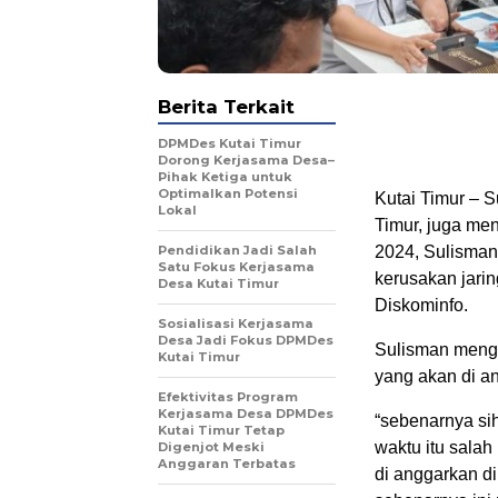
Berita Terkait
DPMDes Kutai Timur
Dorong Kerjasama Desa–
Pihak Ketiga untuk
Optimalkan Potensi
Kutai Timur – S
Lokal
Timur, juga men
Pendidikan Jadi Salah
2024, Sulisman
Satu Fokus Kerjasama
kerusakan jari
Desa Kutai Timur
Diskominfo.
Sosialisasi Kerjasama
Desa Jadi Fokus DPMDes
Sulisman menga
Kutai Timur
yang akan di a
Efektivitas Program
Kerjasama Desa DPMDes
“sebenarnya si
Kutai Timur Tetap
waktu itu sala
Digenjot Meski
Anggaran Terbatas
di anggarkan di