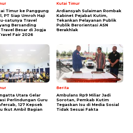
mur
Kutai Timur
tai Timur ke Panggung
Ardiansyah Sulaiman Rombak
l, PT Siap Umroh Haji
Kabinet Pejabat Kutim,
tu-satunya Travel
Tekankan Pelayanan Publik
yang Bersanding
Publik Berorientasi ASN
Travel Besar di Jogja
Berakhlak
ravel Fair 2026
mur
Berita
ngatta Utara Gelar
Ambulans Rp9 Miliar Jadi
sasi Perlindungan Guru
Sorotan, Pemkab Kutim
fercab, 127 Kepsek
Tegaskan Isu di Media Sosial
u Ikut Ambil Bagian
Tidak Sesuai Fakta