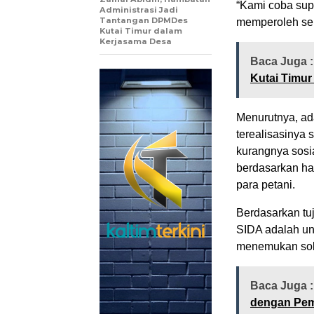
“Kami coba sup
Administrasi Jadi
Tantangan DPMDes
memperoleh ser
Kutai Timur dalam
Kerjasama Desa
Baca Juga 
Kutai Timu
Menurutnya, ad
terealisasinya 
kurangnya sosi
berdasarkan hal
para petani.
Berdasarkan tu
SIDA adalah un
menemukan solu
Baca Juga 
dengan Pe