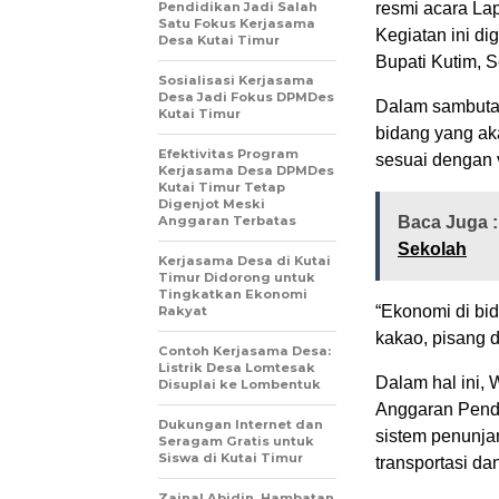
Pendidikan Jadi Salah
resmi acara La
Satu Fokus Kerjasama
Kegiatan ini d
Desa Kutai Timur
Bupati Kutim, S
Sosialisasi Kerjasama
Desa Jadi Fokus DPMDes
Dalam sambuta
Kutai Timur
bidang yang ak
Efektivitas Program
sesuai dengan v
Kerjasama Desa DPMDes
Kutai Timur Tetap
Digenjot Meski
Anggaran Terbatas
Baca Juga 
Sekolah
Kerjasama Desa di Kutai
Timur Didorong untuk
Tingkatkan Ekonomi
“Ekonomi di bid
Rakyat
kakao, pisang 
Contoh Kerjasama Desa:
Listrik Desa Lomtesak
Dalam hal ini,
Disuplai ke Lombentuk
Anggaran Pend
Dukungan Internet dan
sistem penunjan
Seragam Gratis untuk
Siswa di Kutai Timur
transportasi d
Zainal Abidin, Hambatan