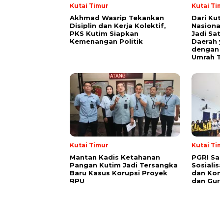
Kutai Timur
Kutai Ti
Akhmad Wasrip Tekankan
Dari Ku
Disiplin dan Kerja Kolektif,
Nasiona
PKS Kutim Siapkan
Jadi Sa
Kemenangan Politik
Daerah 
dengan 
Umrah T
Kutai Timur
Kutai Ti
Mantan Kadis Ketahanan
PGRI Sa
Pangan Kutim Jadi Tersangka
Sosiali
Baru Kasus Korupsi Proyek
dan Kon
RPU
dan Gur