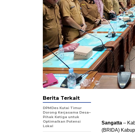
Berita Terkait
DPMDes Kutai Timur
Dorong Kerjasama Desa–
Pihak Ketiga untuk
Optimalkan Potensi
Sangatta
– Kab
Lokal
(BRIDA) Kabupa