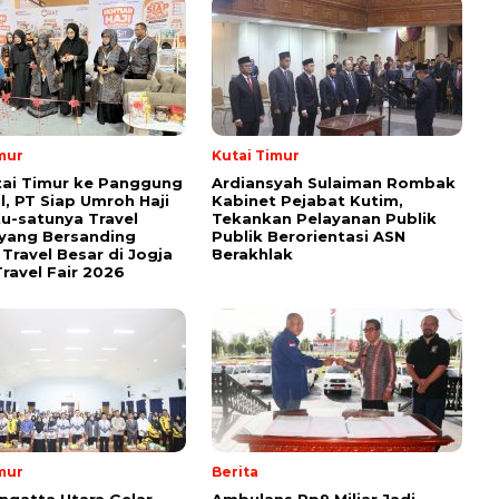
mur
Kutai Timur
tai Timur ke Panggung
Ardiansyah Sulaiman Rombak
l, PT Siap Umroh Haji
Kabinet Pejabat Kutim,
tu-satunya Travel
Tekankan Pelayanan Publik
yang Bersanding
Publik Berorientasi ASN
Travel Besar di Jogja
Berakhlak
ravel Fair 2026
mur
Berita
ngatta Utara Gelar
Ambulans Rp9 Miliar Jadi