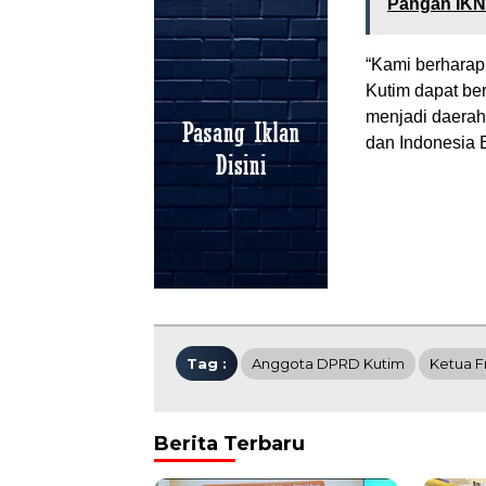
Pangan IKN
“Kami berharap
Kutim dapat be
menjadi daerah 
dan Indonesia 
Tag :
Anggota DPRD Kutim
Ketua F
Berita Terbaru