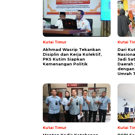
Kutai Timur
Kutai Ti
Akhmad Wasrip Tekankan
Dari Ku
Disiplin dan Kerja Kolektif,
Nasiona
PKS Kutim Siapkan
Jadi Sa
Kemenangan Politik
Daerah 
dengan 
Umrah T
Kutai Timur
Kutai Ti
Mantan Kadis Ketahanan
PGRI Sa