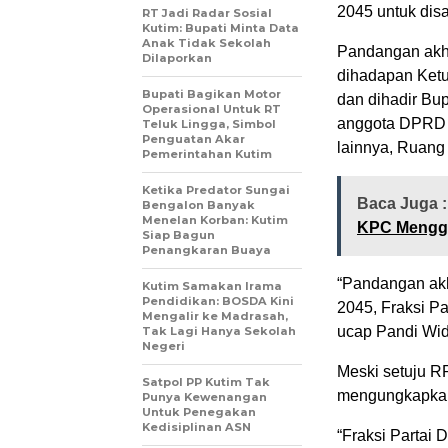
2045 untuk dis
RT Jadi Radar Sosial
Kutim: Bupati Minta Data
Anak Tidak Sekolah
Pandangan akhi
Dilaporkan
dihadapan Ketu
Bupati Bagikan Motor
dan dihadir Bu
Operasional Untuk RT
anggota DPRD 
Teluk Lingga, Simbol
Penguatan Akar
lainnya, Ruang
Pemerintahan Kutim
Ketika Predator Sungai
Baca Juga 
Bengalon Banyak
Menelan Korban: Kutim
KPC Mengg
Siap Bagun
Penangkaran Buaya
“Pandangan akh
Kutim Samakan Irama
Pendidikan: BOSDA Kini
2045, Fraksi Pa
Mengalir ke Madrasah,
ucap Pandi Widi
Tak Lagi Hanya Sekolah
Negeri
Meski setuju R
Satpol PP Kutim Tak
mengungkapkan
Punya Kewenangan
Untuk Penegakan
Kedisiplinan ASN
“Fraksi Partai