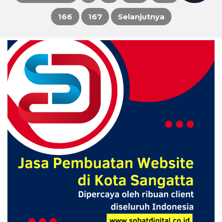
166
167
Selanjutnya
pos