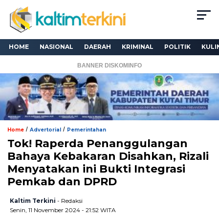
HOME
NASIONAL
DAERAH
KRIMINAL
POLITIK
KULI
BANNER DISKOMINFO
/
/
Home
Advertorial
Pemerintahan
Tok! Raperda Penanggulangan
Bahaya Kebakaran Disahkan, Rizali
Menyatakan ini Bukti Integrasi
Pemkab dan DPRD
Kaltim Terkini
- Redaksi
Senin, 11 November 2024 - 21:52 WITA