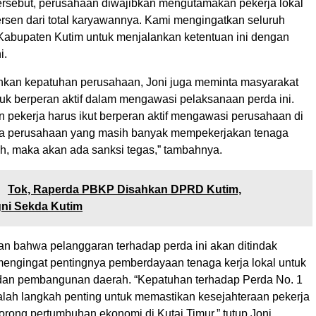
ersebut, perusahaan diwajibkan mengutamakan pekerja lokal
rsen dari total karyawannya. Kami mengingatkan seluruh
Kabupaten Kutim untuk menjalankan ketentuan ini dengan
i.
kan kepatuhan perusahaan, Joni juga meminta masyarakat
tuk berperan aktif dalam mengawasi pelaksanaan perda ini.
n pekerja harus ikut berperan aktif mengawasi perusahaan di
da perusahaan yang masih banyak mempekerjakan tenaga
ah, maka akan ada sanksi tegas,” tambahnya.
:
Tok, Raperda PBKP Disahkan DPRD Kutim,
gni Sekda Kutim
n bahwa pelanggaran terhadap perda ini akan ditindak
 mengingat pentingnya pemberdayaan tenaga kerja lokal untuk
dan pembangunan daerah. “Kepatuhan terhadap Perda No. 1
lah langkah penting untuk memastikan kesejahteraan pekerja
rong pertumbuhan ekonomi di Kutai Timur,” tutup Joni.