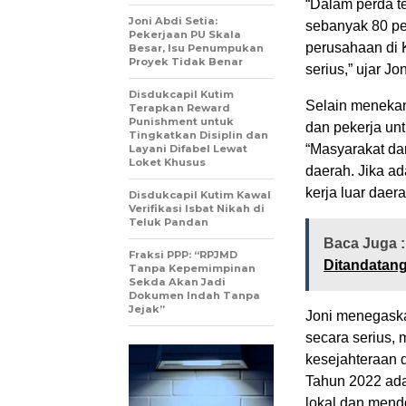
“Dalam perda t
Joni Abdi Setia:
sebanyak 80 pe
Pekerjaan PU Skala
perusahaan di 
Besar, Isu Penumpukan
Proyek Tidak Benar
serius,” ujar Jon
Disdukcapil Kutim
Selain menekan
Terapkan Reward
Punishment untuk
dan pekerja un
Tingkatkan Disiplin dan
“Masyarakat da
Layani Difabel Lewat
Loket Khusus
daerah. Jika a
kerja luar daer
Disdukcapil Kutim Kawal
Verifikasi Isbat Nikah di
Teluk Pandan
Baca Juga 
Fraksi PPP: “RPJMD
Ditandatan
Tanpa Kepemimpinan
Sekda Akan Jadi
Dokumen Indah Tanpa
Jejak”
Joni menegaska
secara serius,
kesejahteraan 
Tahun 2022 ada
lokal dan mendo