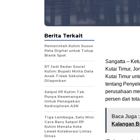
Berita Terkait
Pemerintah Kutim Susun
Peta Digital untuk Tutup
Blank Spot
Sangatta – Ke
RT Jadi Radar Sosial
Kutai Timur, J
Kutim: Bupati Minta Data
Anak Tidak Sekolah
Kutai Timur un
Dilaporkan
tentang Penyel
perusahaan men
Satpol PP Kutim Tak
Punya Kewenangan
persen dari tot
Untuk Penegakan
Kedisiplinan ASN
Baca Juga 
Tiga Lembaga, Satu Misi:
Cara Baru Satpol PP
Kalangan B
Kutim Menata Kota
Lewat Kolaborasi Lintas
Dinas