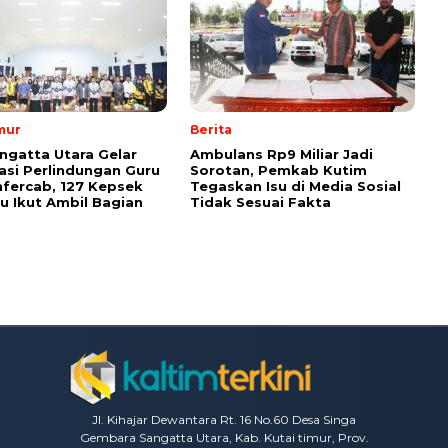
mur
Berita
ngatta Utara Gelar
Ambulans Rp9 Miliar Jadi
sasi Perlindungan Guru
Sorotan, Pemkab Kutim
fercab, 127 Kepsek
Tegaskan Isu di Media Sosial
u Ikut Ambil Bagian
Tidak Sesuai Fakta
Jl. Kihajar Dewantara Rt. 16 No.60 Desa Singa
Gembara Sangatta Utara, Kab. Kutai timur, Prov.